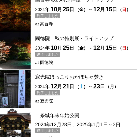
10
25
12
15
年
月
日
～
月
日
2024
（
金
）
（
日
）
終了しました
at
高台寺
圓徳院 秋の特別展・ライトアップ
10
25
12
15
年
月
日
～
月
日
2024
（
金
）
（
日
）
終了しました
at
圓徳院
寂光院ほっこりおかぼちゃ焚き
12
21
23
年
月
日
～
日
2024
（
土
）
（
月
）
終了しました
at
寂光院
二条城年末年始公開
2024年12月28日、2025年1月1日～3日
終了しました