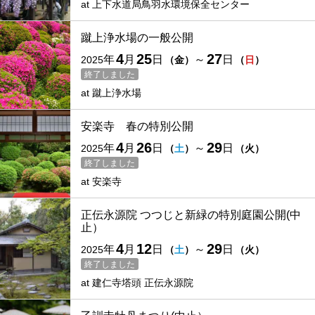
at
上下水道局鳥羽水環境保全センター
蹴上浄水場の一般公開
4
25
27
年
月
日
～
日
2025
（
金
）
（
日
）
終了しました
at
蹴上浄水場
安楽寺 春の特別公開
4
26
29
年
月
日
～
日
2025
（
土
）
（
火
）
終了しました
at
安楽寺
正伝永源院 つつじと新緑の特別庭園公開(中
止）
4
12
29
年
月
日
～
日
2025
（
土
）
（
火
）
終了しました
at
建仁寺塔頭 正伝永源院