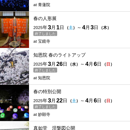
at
青蓮院
春の人形展
3
1
4
3
年
月
日
～
月
日
2025
（
土
）
（
木
）
終了しました
at
宝鏡寺
知恩院 春のライトアップ
3
26
4
6
年
月
日
～
月
日
2025
（
水
）
（
日
）
終了しました
at
知恩院
春の特別公開
3
22
4
6
年
月
日
～
月
日
2025
（
土
）
（
日
）
終了しました
at
妙顕寺
真如堂 涅槃図公開