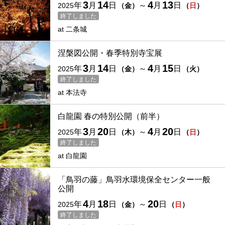
3
14
4
13
年
月
日
～
月
日
2025
（
金
）
（
日
）
終了しました
at
二条城
涅槃図公開・春季特別寺宝展
3
14
4
15
年
月
日
～
月
日
2025
（
金
）
（
火
）
終了しました
at
本法寺
白龍園 春の特別公開（前半）
3
20
4
20
年
月
日
～
月
日
2025
（
木
）
（
日
）
終了しました
at
白龍園
「鳥羽の藤」鳥羽水環境保全センター一般
公開
4
18
20
年
月
日
～
日
2025
（
金
）
（
日
）
終了しました