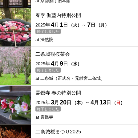
at
京都府庁旧本館
春季 伽藍内特別公開
4
1
7
年
月
日
～
日
2025
（
火
）
（
月
）
終了しました
at
法然院
二条城観桜茶会
4
9
年
月
日
2025
（
水
）
終了しました
at
二条城（正式名・元離宮二条城）
霊鑑寺 春の特別公開
3
20
4
13
年
月
日
～
月
日
2025
（
木
）
（
日
）
終了しました
at
霊鑑寺
二条城桜まつり2025