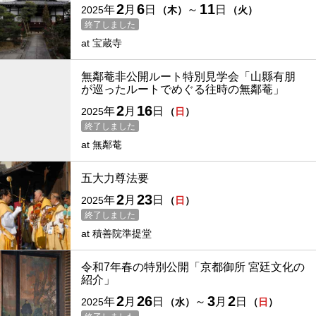
2
6
11
年
月
日
～
日
2025
（
木
）
（
火
）
終了しました
at
宝蔵寺
無鄰菴非公開ルート特別見学会「山縣有朋
が巡ったルートでめぐる往時の無鄰菴」
2
16
年
月
日
2025
（
日
）
終了しました
at
無鄰菴
五大力尊法要
2
23
年
月
日
2025
（
日
）
終了しました
at
積善院準提堂
令和7年春の特別公開「京都御所 宮廷文化の
紹介」
2
26
3
2
年
月
日
～
月
日
2025
（
水
）
（
日
）