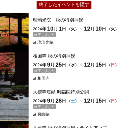
終了したイベントを隠す
瑠璃光院 秋の特別拝観
10
1
12
10
年
月
日
～
月
日
2024
（
火
）
（
火
）
終了しました
at
瑠璃光院
相国寺 秋の特別拝観
9
25
12
15
年
月
日
～
月
日
2024
（
水
）
（
日
）
終了しました
at
相国寺
大徳寺塔頭 興臨院特別公開
9
28
12
15
年
月
日
～
月
日
2024
（
土
）
（
日
）
終了しました
at
興臨院
高台寺 秋の特別拝観・ライトアップ