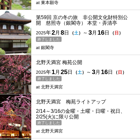
at
東本願寺
第59回 京の冬の旅 非公開文化財特別公
開 慈照寺（銀閣寺） 本堂・弄清亭
2
8
3
16
年
月
日
～
月
日
2025
（
土
）
（
日
）
終了しました
at
銀閣寺
北野天満宮 梅苑公開
1
25
3
16
年
月
日
～
月
日
2025
（
土
）
（
日
）
終了しました
at
北野天満宮
北野天満宮 梅苑ライトアップ
2/14～3/16の金曜・土曜・日曜・祝日、
2/25(火)に限り公開
終了しました
at
北野天満宮