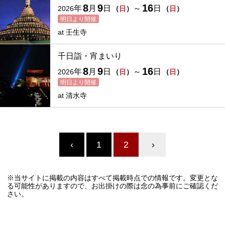
8
9
16
年
月
日
～
日
2026
（
日
）
（
日
）
明日より開催
at
壬生寺
千日詣・宵まいり
8
9
16
年
月
日
～
日
2026
（
日
）
（
日
）
明日より開催
at
清水寺
‹
1
2
›
※当サイトに掲載の内容はすべて掲載時点での情報です。変更とな
る可能性がありますので、お出掛けの際は念の為事前にご確認くだ
さい。