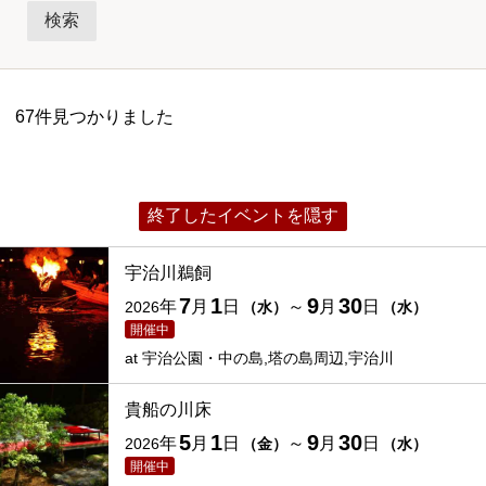
カテゴリー
祭
伝統行事
一般公開・特別公開
ライトアップ・イルミネーション
行列・パレード
花火大会
67件見つかりました
体験イベント・ワークショップ
展覧会・美術展
公演・舞台・コンサート
セミナー・勉強会
トークショー
終了したイベントを隠す
即売会・フェア
スポーツ
グルメ
ペット・動物
催し
宇治川鵜飼
7
1
9
30
年
月
日
～
月
日
2026
（
水
）
（
水
）
開催中
at
宇治公園・中の島,塔の島周辺,宇治川
貴船の川床
5
1
9
30
年
月
日
～
月
日
2026
（
金
）
（
水
）
開催中