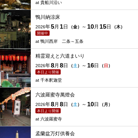
at
貴船川沿い
鴨川納涼床
5
1
10
15
年
月
日
～
月
日
2026
（
金
）
（
木
）
開催中
at
鴨川西岸 二条～五条
精霊迎えと六道まいり
8
8
16
年
月
日
～
日
2026
（
土
）
（
日
）
本日より開催
at
千本釈迦堂
六波羅蜜寺萬燈会
8
8
10
年
月
日
～
日
2026
（
土
）
（
月
）
本日より開催
at
六波羅蜜寺
孟蘭盆万灯供養会