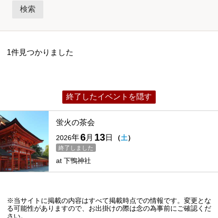
カテゴリー
祭
伝統行事
一般公開・特別公開
ライトアップ・イルミネーション
行列・パレード
花火大会
1件見つかりました
体験イベント・ワークショップ
展覧会・美術展
公演・舞台・コンサート
セミナー・勉強会
トークショー
終了したイベントを隠す
即売会・フェア
スポーツ
グルメ
ペット・動物
催し
蛍火の茶会
6
13
年
月
日
2026
（
土
）
終了しました
at
下鴨神社
※当サイトに掲載の内容はすべて掲載時点での情報です。変更とな
る可能性がありますので、お出掛けの際は念の為事前にご確認くだ
さい。