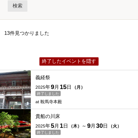
カテゴリー
祭
伝統行事
一般公開・特別公開
ライトアップ・イルミネーション
行列・パレード
花火大会
13件見つかりました
体験イベント・ワークショップ
展覧会・美術展
公演・舞台・コンサート
セミナー・勉強会
トークショー
終了したイベントを隠す
即売会・フェア
スポーツ
グルメ
ペット・動物
催し
義経祭
9
15
年
月
日
2025
（
月
）
終了しました
at
鞍馬寺本殿
貴船の川床
5
1
9
30
年
月
日
～
月
日
2025
（
木
）
（
火
）
終了しました