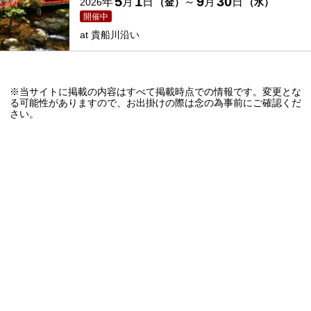
5
1
9
30
年
月
日
～
月
日
2026
（
金
）
（
水
）
開催中
at
貴船川沿い
※当サイトに掲載の内容はすべて掲載時点での情報です。変更とな
る可能性がありますので、お出掛けの際は念の為事前にご確認くだ
さい。