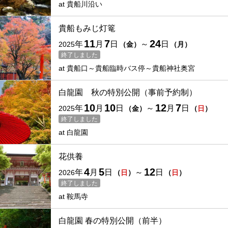
at
貴船川沿い
貴船もみじ灯篭
11
7
24
年
月
日
～
日
2025
（
金
）
（
月
）
終了しました
at
貴船口～貴船臨時バス停～貴船神社奥宮
白龍園 秋の特別公開（事前予約制）
10
10
12
7
年
月
日
～
月
日
2025
（
金
）
（
日
）
終了しました
at
白龍園
花供養
4
5
12
年
月
日
～
日
2026
（
日
）
（
日
）
終了しました
at
鞍馬寺
白龍園 春の特別公開（前半）