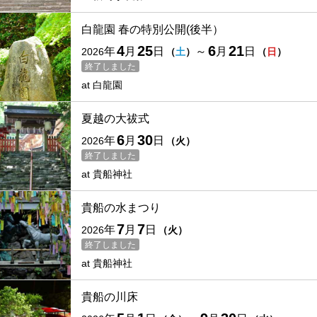
白龍園 春の特別公開(後半）
4
25
6
21
年
月
日
～
月
日
2026
（
土
）
（
日
）
終了しました
at
白龍園
夏越の大祓式
6
30
年
月
日
2026
（
火
）
終了しました
at
貴船神社
貴船の水まつり
7
7
年
月
日
2026
（
火
）
終了しました
at
貴船神社
貴船の川床