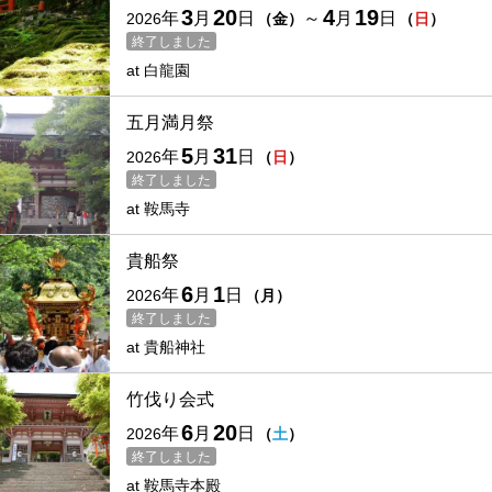
3
20
4
19
年
月
日
～
月
日
2026
（
金
）
（
日
）
終了しました
at
白龍園
五月満月祭
5
31
年
月
日
2026
（
日
）
終了しました
at
鞍馬寺
貴船祭
6
1
年
月
日
2026
（
月
）
終了しました
at
貴船神社
竹伐り会式
6
20
年
月
日
2026
（
土
）
終了しました
at
鞍馬寺本殿