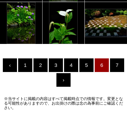
‹
1
2
3
4
5
6
7
›
※当サイトに掲載の内容はすべて掲載時点での情報です。変更とな
る可能性がありますので、お出掛けの際は念の為事前にご確認くだ
さい。