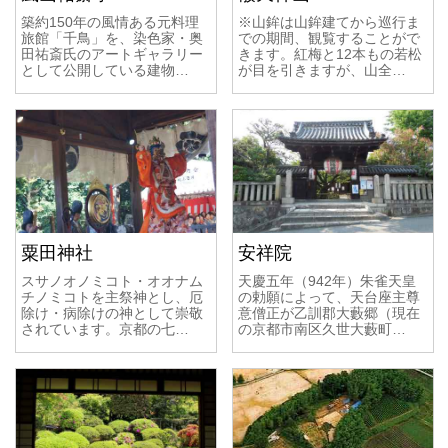
築約150年の風情ある元料理
※山鉾は山鉾建てから巡行ま
旅館「千鳥」を、染色家・奥
での期間、観覧することがで
田祐斎氏のアートギャラリー
きます。紅梅と12本もの若松
として公開している建物…
が目を引きますが、山全…
粟田神社
安祥院
スサノオノミコト・オオナム
天慶五年（942年）朱雀天皇
チノミコトを主祭神とし、厄
の勅願によって、天台座主尊
除け・病除けの神として崇敬
意僧正が乙訓郡大藪郷（現在
されています。京都の七…
の京都市南区久世大藪町…