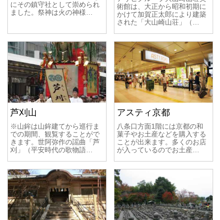
にその鎮守社として崇められ
術館は、大正から昭和初期に
ホテル
旅館
宿坊
その他の宿
ました。祭神は火の神様…
かけて加賀正太郎により建築
された「大山崎山荘」（…
芦刈山
アスティ京都
※山鉾は山鉾建てから巡行ま
八条口方面1階には京都の和
での期間、観覧することがで
菓子やお土産などを購入する
きます。世阿弥作の謡曲「芦
ことが出来ます。多くのお店
刈」（平安時代の歌物語…
が入っているのでお土産…