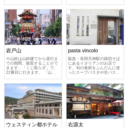
岩戸山
pasta vincolo
※山鉾は山鉾建てから巡行ま
阪急・長岡天神駅の踏切そば
での期間、観覧することがで
にあるイタリアンのお店で
きます。「くじ取らず」で、
す。旬の食材をふんだんに使
22番目に行きます。 「山…
ったスープパスタや生パス…
ウェスティン都ホテル
右源太