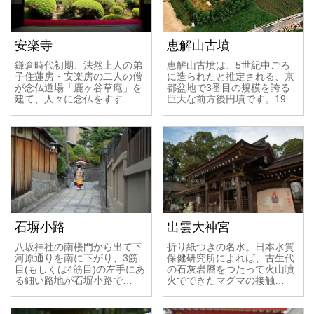
安楽寺
恵解山古墳
鎌倉時代初期、法然上人の弟
恵解山古墳は、5世紀中ごろ
子住蓮房・安楽房の二人の僧
に造られたと推定される、京
が念仏道場「鹿ヶ谷草庵」を
都盆地で3番目の規模を誇る
建て、人々に念仏をすす…
巨大な前方後円墳です。19…
石塀小路
出雲大神宮
八坂神社の南楼門から出て下
折り紙つきの名水。日本水質
河原通りを南に下がり、3筋
保健研究所によれば、古生代
目(もしくは4筋目)の左手にあ
の石灰岩層をつたって火山噴
る細い路地が石塀小路で…
火でできたマグマの接触…