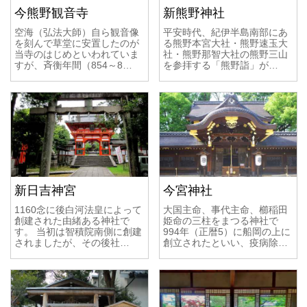
今熊野観音寺
新熊野神社
空海（弘法大師）自ら観音像
平安時代、紀伊半島南部にあ
を刻んで草堂に安置したのが
る熊野本宮大社・熊野速玉大
当寺のはじめといわれていま
社・熊野那智大社の熊野三山
すが、斉衡年間（854～8…
を参拝する「熊野詣」が…
新日吉神宮
今宮神社
1160念に後白河法皇によって
大国主命、事代主命、櫛稲田
創建された由緒ある神社で
姫命の三柱をまつる神社で
す。 当初は智積院南側に創建
994年（正暦5）に船岡の上に
されましたが、その後社…
創立されたといい、疫病除…