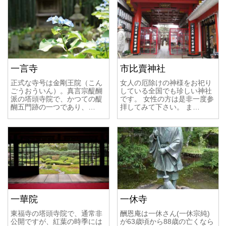
一言寺
市比賣神社
正式な寺号は金剛王院（こん
女人の厄除けの神様をお祀り
ごうおういん）。真言宗醍醐
している全国でも珍しい神社
派の塔頭寺院で、かつての醍
です。 女性の方は是非一度参
醐五門跡の一つであり、…
拝してみて下さい。 ま…
一華院
一休寺
東福寺の塔頭寺院で、通常非
酬恩庵は一休さん(一休宗純)
公開ですが、紅葉の時季には
が63歳頃から88歳の亡くなら