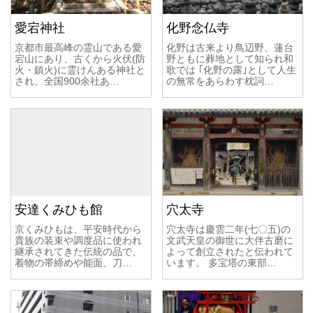
愛宕神社
化野念仏寺
京都市最高峰の霊山である愛
化野は古来より鳥辺野、蓮台
宕山にあり、古くから火伏(防
野ともに葬地として知られ和
火・鎮火)に霊けんある神社と
歌では ｢化野の露｣として人生
され、全国900余社あ…
の無常をあらわす枕詞…
安達くみひも館
穴太寺
京くみひもは、平安時代から
穴太寺は慶雲二年(七〇五)の
貴族の装束や調度品に使われ
文武天皇の御世に大伴古磨に
継承されてきた伝統の品で、
よって創立されたと伝われて
着物の帯締めや能面、刀…
います。 多宝塔の東部…