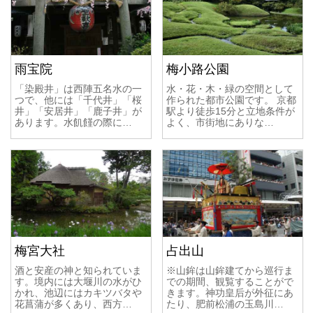
雨宝院
梅小路公園
「染殿井」は西陣五名水の一
水・花・木・緑の空間として
つで、他には「千代井」「桜
作られた都市公園です。 京都
井」「安居井」「鹿子井」が
駅より徒歩15分と立地条件が
あります。水飢饉の際に…
よく、市街地にありな…
梅宮大社
占出山
酒と安産の神と知られていま
※山鉾は山鉾建てから巡行ま
す。境内には大堰川の水がひ
での期間、観覧することがで
かれ、池辺にはカキツバタや
きます。神功皇后が外征にあ
花菖蒲が多くあり、西方…
たり、肥前松浦の玉島川…