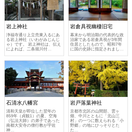
岩上神社
岩倉具視幽棲旧宅
浄福寺通り上立売東入るにあ
幕末から明治期の代表的な政
る岩上神社（いわがみじんじ
治家である岩倉具視が3年間
ゃ）です。 岩上神社は、伝え
住居としたもので、昭和7年
によれば、二条堀川付…
に国の史跡に指定されまし…
石清水八幡宮
岩戸落葉神社
清和天皇が即位した翌年の
京都市北区の山間部、雲ヶ
859年（貞観1）の夏、空海
畑、中川とともに「北山三
（弘法大師）の弟子であった
村」の一つに数えられる「小
南都大安寺の僧行教が宇佐
野郷」の地にひっそりとた
神…
た…