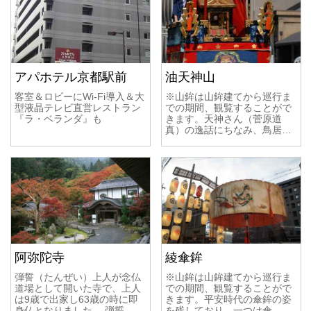
アパホテル京都駅前
油天神山
客室＆ロビーにWi-Fi導入＆大
※山鉾は山鉾建てから巡行ま
型液晶テレビ直営レストラン
での期間、観覧することがで
『ラ・ベランダ』も
きます。天神さん（菅原道
真）の逸話にちなみ、鳥居…
阿弥陀寺
綾傘鉾
弾誓（たんぜい）上人が念仏
※山鉾は山鉾建てから巡行ま
道場として開いた寺で、上人
での期間、観覧することがで
は9歳で出家し63歳の時に即
きます。平安時代の傘鉾の姿
身仏となりました。 弾誓…
を残しており、一つは傘…