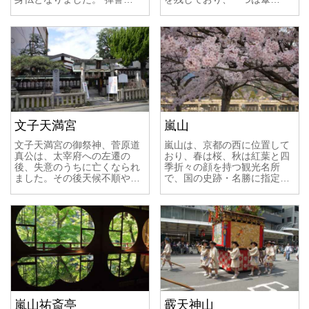
文子天満宮
嵐山
文子天満宮の御祭神、菅原道
嵐山は、京都の西に位置して
真公は、太宰府への左遷の
おり、春は桜、秋は紅葉と四
後、失意のうちに亡くなられ
季折々の顔を持つ観光名所
ました。その後天候不順や…
で、国の史跡・名勝に指定…
嵐山祐斎亭
霰天神山