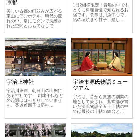
京都
1日2組様限定！貴船の中でも
とくに料理自慢で知られるお
美しい古都の町並みが広がる
宿です。食事は川魚中心で、
東山に佇むホテル。時代の流
鮎の塩焼きや甘子、鱧し…
れの中、常にモダンで洗練さ
れた空間とおもてなしで…
宇治上神社
宇治市源氏物語ミュー
ジアム
宇治川東岸、朝日山の山裾に
ある神社です。 創建年代など
宇治は、昔から貴族の別業の
の起源ははっきりしていませ
地として愛され、紫式部が書
ん。菟道稚郎子は応神…
いた源氏物語全五十四帖の中
では最後の十帖の舞台と…