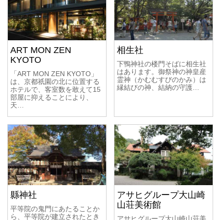
スポットのサブカテゴリー
梅の名所
桜の名所
紅葉の名所
ART MON ZEN
相生社
ライトアップ
世界遺産
名水の名所
KYOTO
初詣
除夜の鐘
名庭園
京町屋
下鴨神社の楼門そばに相生社
はあります。御祭神の神皇産
「ART MON ZEN KYOTO」
名勝・史跡
ミュージアム
カルチャー
霊神（かむむすびのかみ）は
は、京都祇園の北に位置する
縁結びの神、結納の守護…
お土産
うちわ・扇子
京人形
ホテルで、客室数を敢えて15
部屋に抑えることにより、
着物・帯
陶器
天…
グルメのカテゴリー
和食
中華
洋食
イタリアン
フレンチ
ラーメン
うどん・そば処
珈琲・カフェ
パン
スウィーツ
和菓子
京つけもの
お酒
その他グルメ
縣神社
アサヒグループ大山崎
山荘美術館
平等院の鬼門にあたることか
宿泊施設のカテゴリー
ら、平等院が建立されたとき
アサヒグループ大山崎山荘美