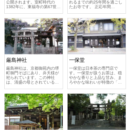
公開されます。室町時代の
れるまでの約25年間を過ごし
1382年に、東福寺の第67世…
たお寺です。 正応年間…
厳島神社
一保堂
厳島神社は、京都御苑内の堺
一保堂は日本茶の専門店で
町御門そばにあり、弁天様が
す。一保堂が扱うお茶は、穏
祀られています。この神社
やかな香りと上品な甘み、ま
は、清盛の母とされている…
ろやかな味わいが特徴の「…