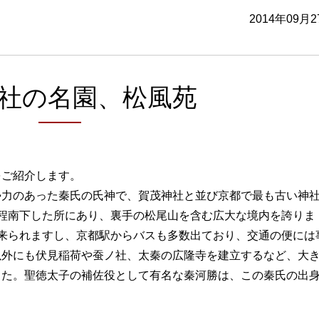
2014年09月
社の名園、松風苑
をご紹介します。
勢力のあった秦氏の氏神で、賀茂神社と並び京都で最も古い神
程南下した所にあり、裏手の松尾山を含む広大な境内を誇りま
来られますし、京都駅からバスも多数出ており、交通の便には
以外にも伏見稲荷や蚕ノ社、太秦の広隆寺を建立するなど、大
した。聖徳太子の補佐役として有名な秦河勝は、この秦氏の出