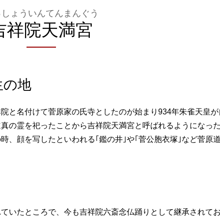
っしょういんてんまんぐう
吉祥院天満宮
生の地
院と名付けて菅原家の氏寺としたのが始まり934年朱雀天皇が
道真の霊を祀ったことから吉祥院天満宮と呼ばれるようになっ
時、顔を写したといわれる｢鑑の井｣や｢菅公胞衣塚｣など菅原
れていたところで、今も吉祥院六斎念仏踊りとして継承されて