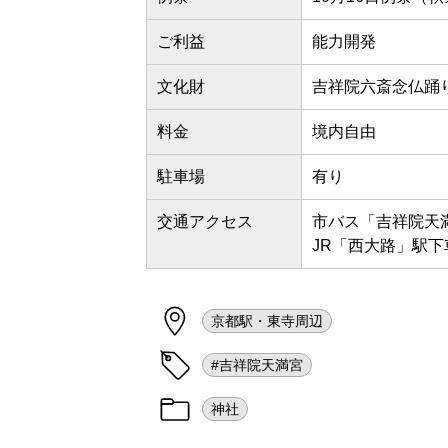
ご利益
能力開発
文化財
吉祥院六斎念仏踊
料金
境内自由
駐車場
有り
交通アクセス
市バス「吉祥院天満
JR「西大路」駅下
京都駅・東寺周辺
#吉祥院天満宮
神社