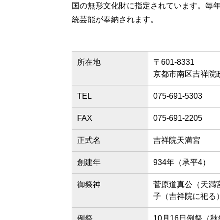
国の無形文化財に指定されています。毎年
統芸能が奉納されます。
所在地
〒601-8331
京都市南区吉祥院
TEL
075-691-5303
FAX
075-691-2205
正式名
吉祥院天満宮
創建年
934年（承平4）
御祭神
菅原道真公（天満
子（吉祥院に祀る
例祭
10月16日例祭（