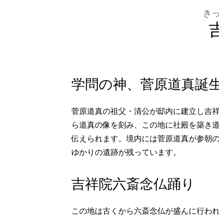
き
学問の神、菅原道真誕
菅原道真の祖父・清公が邸内に建立し吉祥
ら道真の像を刻み、この地に社殿を築き
伝えられます。境内には菅原道真が参朝の
ゆかりの遺跡が残っています。
吉祥院六斎念仏踊り
この地は古くから六斎念仏が盛んに行わ