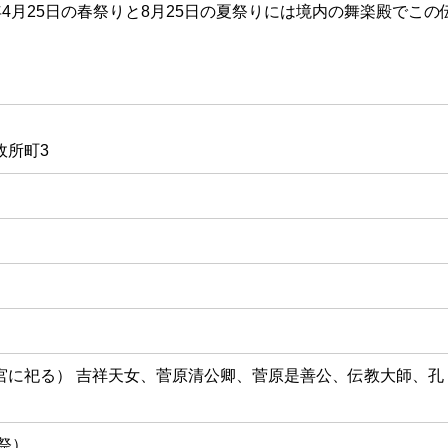
4月25日の春祭りと8月25日の夏祭りには境内の舞楽殿でこの
政所町3
宮に祀る） 吉祥天女、菅原清公卿、菅原是善公、伝教大師、孔
）
秋祭）