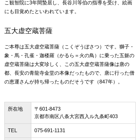
こ観智院に3年間蟄居し、長谷川等伯の指導を受け、絵画
にも目覚めたといわれています。
五大虚空蔵菩薩
ご本尊は五大虚空蔵菩薩（こくぞうぼさつ）です。獅子・
象・馬・孔雀・迦楼羅（かるら＝火の鳥）に乗った五躯の
虚空蔵菩薩は大変珍しく、この五大虚空蔵菩薩像は唐の
都、長安の青龍寺金堂の本像だったもので、唐に行った僧
の恵運さんが持ち帰ったものだそうです（847年）。
所在地
〒601-8473
京都市南区八条大宮西入ル九条町403
TEL
075-691-1131