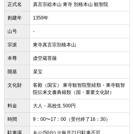
正式名
真言宗総本山 東寺 別格本山 観智院
創建年
1359年
山号
-
宗派
東寺真言宗別格本山
本尊
虚空蔵菩薩
開基
杲宝
文化財
客殿（国宝） 東寺観智院聖経類・東寺観智
院伝来文書典籍類（国・重要文化財）
料金
大人・高校生 500円
時間
9：00〜17：00（受付終了16：30）
駐車場
あり(50台) ※毎月21日駐車不可