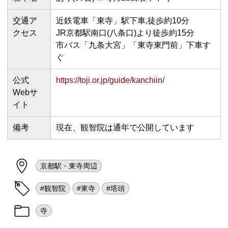
交通ア
近鉄電車「東寺」駅下車,徒歩約10分
クセス
JR京都駅南口(八条口)より徒歩約15分
市バス「九条大宮」「東寺東門前」下車す
ぐ
公式
https://toji.or.jp/guide/kanchiin/
Webサ
イト
備考
現在、観智院は通年で公開しています
京都駅・東寺周辺
#観智院
#東寺
#塔頭
寺