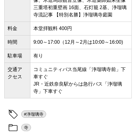
像、木造馬頭観音立像、木造薬師如来坐像
三重塔初重壁画 16面、石灯籠 2基、浄瑠璃
寺流記事 【特別名勝】浄瑠璃寺庭園
料金
本堂拝観料 400円
時間
9:00～17:00（12月～2月は10:00～16:00)
駐車場
有り
交通ア
コミュニティバス当尾線「浄瑠璃寺前」下
クセス
車すぐ
JR・近鉄奈良駅からは急行バス「浄瑠璃
寺」下車すぐ
#浄瑠璃寺
寺