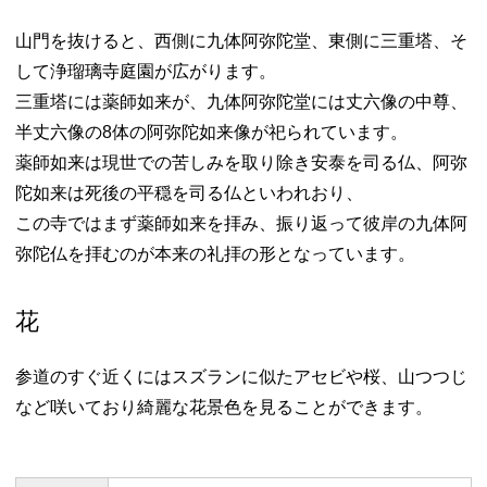
山門を抜けると、西側に九体阿弥陀堂、東側に三重塔、そ
して浄瑠璃寺庭園が広がります。
三重塔には薬師如来が、九体阿弥陀堂には丈六像の中尊、
半丈六像の8体の阿弥陀如来像が祀られています。
薬師如来は現世での苦しみを取り除き安泰を司る仏、阿弥
陀如来は死後の平穏を司る仏といわれおり、
この寺ではまず薬師如来を拝み、振り返って彼岸の九体阿
弥陀仏を拝むのが本来の礼拝の形となっています。
花
参道のすぐ近くにはスズランに似たアセビや桜、山つつじ
など咲いており綺麗な花景色を見ることができます。