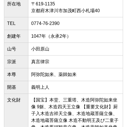
所在地
〒619-1135
京都府木津川市加茂町西小札場40
TEL
0774-76-2390
創建年
1047年（永承2年）
山号
小田原山
宗派
真言律宗
本尊
阿弥陀如来、薬師如来
開基
義明上人
文化財
【国宝】本堂、三重塔、木造阿弥陀如来坐
像 9躯、木造四天王立像 【重要文化財】厨
子入木造吉祥天立像、木造地蔵菩薩立像、
木造地蔵菩薩立像 木造不動明王及び二童子