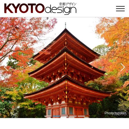
Photo by
Photo by
Koichiro
joker