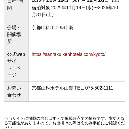
11
19
12
20
年
月
日
～
月
日
2025
（
水
）
（
土
）
日程･時
宿泊対象 2025年11月19日(水)〜2026年10
間
月31日(土)
会場・
京都山科ホテル山楽
開催場
所
公式web
https://sanraku.kenhotels.com/kyoto/
サイ
ト・ペ
ージ
お問い
京都山科ホテル山楽 TEL. 075-502-1111
合わせ
※当サイトに掲載の内容はすべて掲載時点での情報です。変更とな
る可能性がありますので、お出掛けの際は念の為事前にご確認くだ
さい。