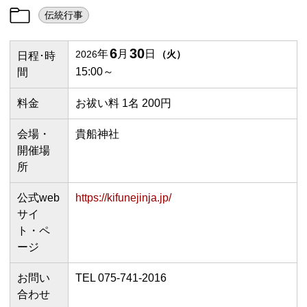
伝統行事
6
30
年
月
日
2026
（
火
）
日程･時
15:00～
間
料金
お祓い料 1名 200円
会場・
貴船神社
開催場
所
公式web
https://kifunejinja.jp/
サイ
ト・ペ
ージ
お問い
TEL 075-741-2016
合わせ