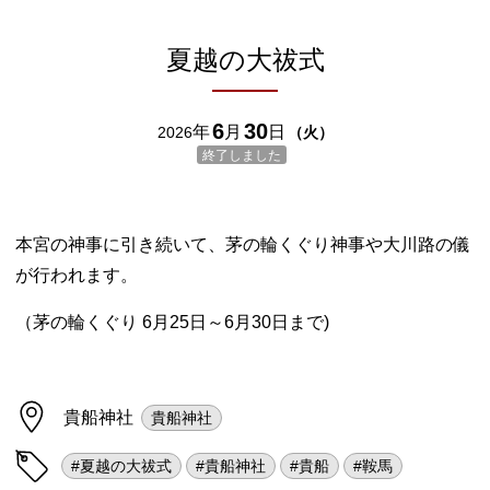
夏越の大祓式
6
30
年
月
日
2026
（
火
）
終了しました
本宮の神事に引き続いて、茅の輪くぐり神事や大川路の儀
が行われます。
（茅の輪くぐり 6月25日～6月30日まで)
貴船神社
貴船神社
#夏越の大祓式
#貴船神社
#貴船
#鞍馬