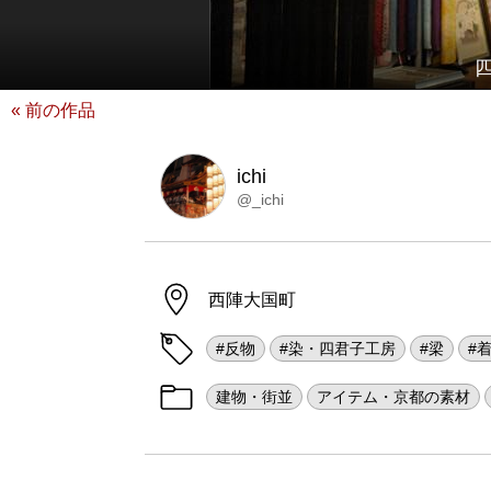
« 前の作品
ichi
@_ichi
西陣大国町
#反物
#染・四君子工房
#梁
#
建物・街並
アイテム・京都の素材