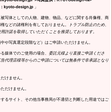
yoto-design.jp
」
真被写体としての人物、建物、物品、などに関する肖像権、商
用権などの諸権利を有しておりません。
トラブル防止のため、
使用許諾を取得していただくことを推奨しております。
画中や写真選定段階など）はご申請いただけません。
いる媒体でのご使用の場合、
委託元様より直接ご申請くださ
広告代理店様等からのご申請については無条件で非承認となり
ただけません。
いただけません。
合するサイト、その他当事務局が不適切と判断した用途ではご