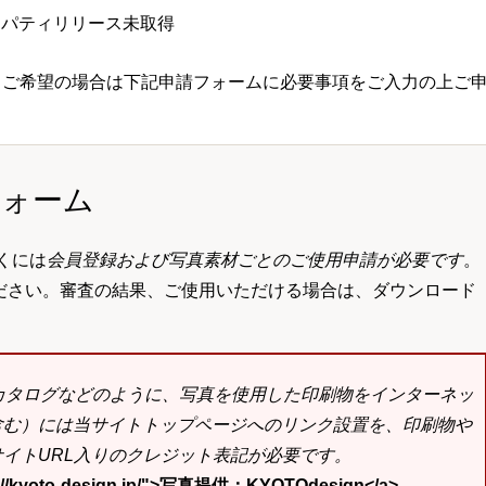
ロパティリリース未取得
 ご希望の場合は下記申請フォームに必要事項をご入力の上ご
フォーム
くには
会員登録および写真素材ごとのご使用申請が必要です
。
ださい。審査の結果、ご使用いただける場合は、ダウンロード
bカタログなどのように、写真を使用した印刷物をインターネッ
含む）には当サイトトップページへのリンク設置を、印刷物や
イトURL入りのクレジット表記が必要です。
tp://kyoto-design.jp/">写真提供：KYOTOdesign</a>