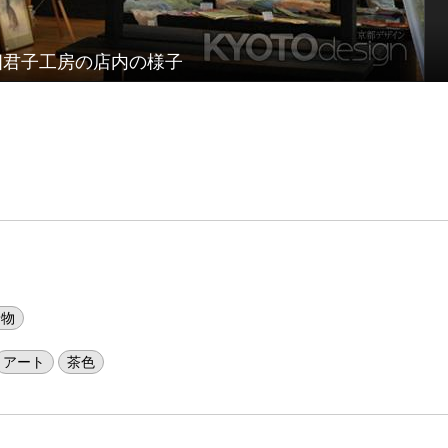
四君子工房の店内の様子
着物
アート
茶色