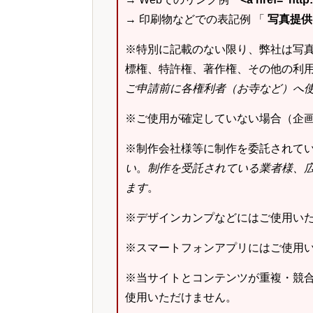
→ 印刷物などでの表記例 「
写真提供：k
※特別に記載のない限り、弊社は写
標権、特許権、著作権、その他の利
ご申請前に各権利者（お寺など）へ
※ご使用が確定していない場合（企
※制作会社様等に制作を委託されて
い
。
制作を受託されている業者様、
ます
。
※デザインカンプなどにはご使用い
※スマートフォンアプリにはご使用
※当サイトとコンテンツが重複・競
使用いただけません。