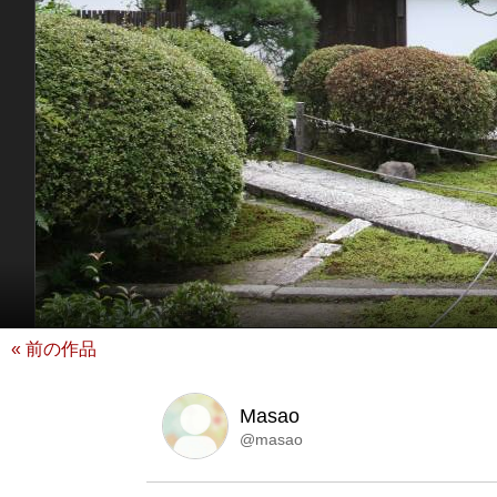
« 前の作品
Masao
@masao