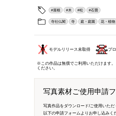
#屋根
#木
#松
#石畳
寺社仏閣
寺
庭・庭園
花・植物
モデルリリース未取得
プ
※この作品は無償でご利用いただけます。
ください。
写真素材ご使用申請
写真作品をダウンロード/ご使用いただ
以下の申請フォームよりお申し込みく