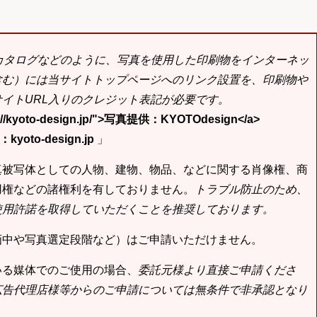
bカタログなどのように、写真を使用した印刷物をインターネッ
含む）には当サイトトップページへのリンク設置を、印刷物や
イトURL入りのクレジット表記が必要です。
tp://kyoto-design.jp/">写真提供：KYOTOdesign</a>
yoto-design.jp
」
真被写体としての人物、建物、物品、などに関する肖像権、商
用権などの諸権利を有しておりません。
トラブル防止のため、
使用許諾を取得していただくことを推奨しております。
画中や写真選定段階など）はご申請いただけません。
いる媒体でのご使用の場合、
委託元様より直接ご申請くださ
広告代理店様等からのご申請については無条件で非承認となり