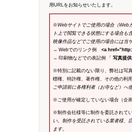
用URLをお知らせいたします。
※
Webサイトでご使用の場合（We
ト上で閲覧できる状態にする場合も
映像作品などでご使用の場合には当サ
→ Webでのリンク例
<a href="ht
→ 印刷物などでの表記例 「
写真提供：k
※特別に記載のない限り、弊社は写
標権、特許権、著作権、その他の利
ご申請前に各権利者（お寺など）へ
※ご使用が確定していない場合（企
※制作会社様等に制作を委託されて
い
。
制作を受託されている業者様、
ます
。