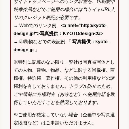
サイトトップページへのリンク設置を、印刷物や
映像作品などでご使用の場合には当サイトURL入
りのクレジット表記が必要です。
→ Webでのリンク例
<a href="http://kyoto-
design.jp/">写真提供：KYOTOdesign</a>
→ 印刷物などでの表記例 「
写真提供：kyoto-
design.jp
」
※特別に記載のない限り、弊社は写真被写体とし
ての人物、建物、物品、などに関する肖像権、商
標権、特許権、著作権、その他の利用権などの諸
権利を有しておりません。
トラブル防止のため、
ご申請前に各権利者（お寺など）へ使用許諾を取
得していただくことを推奨しております。
※ご使用が確定していない場合（企画中や写真選
定段階など）はご申請いただけません。