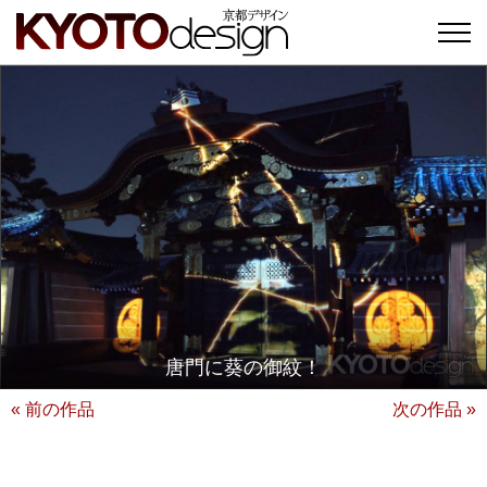
唐門に葵の御紋！
« 前の作品
次の作品 »