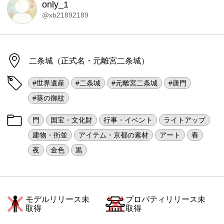
only_1
@xb21892189
二条城（正式名・元離宮二条城）
#世界遺産
#二条城
#元離宮二条城
#唐門
#葵の御紋
門
国宝・文化財
行事・イベント
ライトアップ
建物・街並
アイテム・京都の素材
アート
春
夜
金色
黒
モデルリリース未
プロパティリリース未
取得
取得