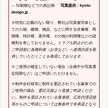
→ 印刷物などでの表記例 「
写真提供：kyoto-
design.jp
」
※特別に記載のない限り、弊社は写真被写体とし
ての人物、建物、物品、などに関する肖像権、商
標権、特許権、著作権、その他の利用権などの諸
権利を有しておりません。
トラブル防止のため、
ご申請前に各権利者（お寺など）へ使用許諾を取
得していただくことを推奨しております。
※ご使用が確定していない場合（企画中や写真選
定段階など）はご申請いただけません。
※制作会社様等に制作を委託されている媒体での
ご使用の場合、
委託元様より直接ご申請くださ
い
。
制作を受託されている業者様、広告代理店様
等からのご申請については無条件で非承認となり