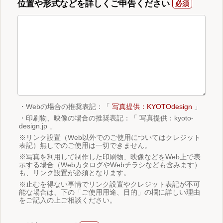
位置や形式などを詳しくご申告ください
・Webの場合の推奨表記：「
写真提供：KYOTOdesign
」
・印刷物、映像の場合の推奨表記：「 写真提供：kyoto-
design.jp 」
※リンク設置（Web以外でのご使用についてはクレジット
表記）無しでのご使用は一切できません。
※写真を利用して制作した印刷物、映像などをWeb上で表
示する場合（WebカタログやWebチラシなども含みます）
も、リンク設置が必須となります。
※止むを得ない事情でリンク設置やクレジット表記が不可
能な場合は、下の「ご使用用途、目的」の欄に詳しい理由
をご記入の上ご相談ください。