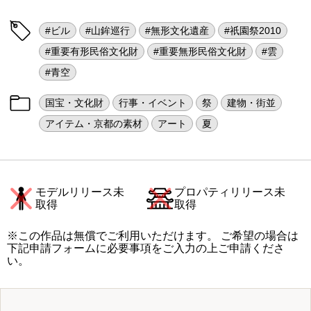
#ビル
#山鉾巡行
#無形文化遺産
#祇園祭2010
#重要有形民俗文化財
#重要無形民俗文化財
#雲
#青空
国宝・文化財
行事・イベント
祭
建物・街並
アイテム・京都の素材
アート
夏
モデルリリース未
プロパティリリース未
取得
取得
※この作品は無償でご利用いただけます。 ご希望の場合は
下記申請フォームに必要事項をご入力の上ご申請くださ
い。