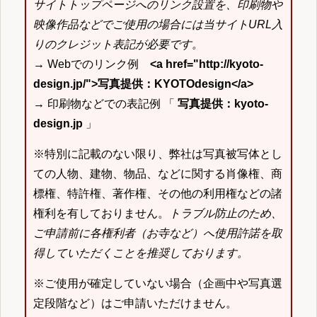
サイトトップページへのリンク設置を、印刷物や
映像作品などでご使用の場合には当サイトURL入
りのクレジット表記が必要です。
→ Webでのリンク例
<a href="http://kyoto-
design.jp/">写真提供：KYOTOdesign</a>
→ 印刷物などでの表記例 「
写真提供：kyoto-
design.jp
」
※特別に記載のない限り、弊社は写真被写体とし
ての人物、建物、物品、などに関する肖像権、商
標権、特許権、著作権、その他の利用権などの諸
権利を有しておりません。
トラブル防止のため、
ご申請前に各権利者（お寺など）へ使用許諾を取
得していただくことを推奨しております。
※ご使用が確定していない場合（企画中や写真選
定段階など）はご申請いただけません。