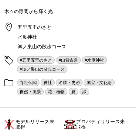
木々の隙間から輝く光
五里五里のさと
水度神社
鴻ノ巣山の散歩コース
#五里五里のさと
#山背古道
#水度神社
#鴻ノ巣山の散歩コース
寺社仏閣
神社
名勝・史跡
国宝・文化財
自然・風景
花・植物
夏
緑
モデルリリース未
プロパティリリース未
取得
取得