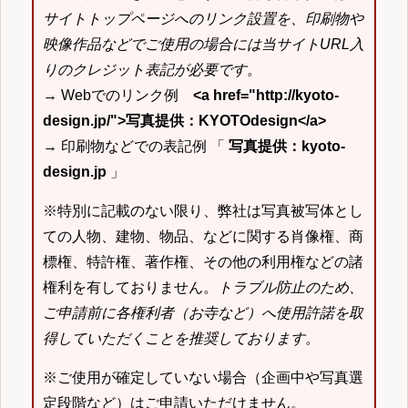
サイトトップページへのリンク設置を、印刷物や
映像作品などでご使用の場合には当サイトURL入
りのクレジット表記が必要です。
→ Webでのリンク例
<a href="http://kyoto-
design.jp/">写真提供：KYOTOdesign</a>
→ 印刷物などでの表記例 「
写真提供：kyoto-
design.jp
」
※特別に記載のない限り、弊社は写真被写体とし
ての人物、建物、物品、などに関する肖像権、商
標権、特許権、著作権、その他の利用権などの諸
権利を有しておりません。
トラブル防止のため、
ご申請前に各権利者（お寺など）へ使用許諾を取
得していただくことを推奨しております。
※ご使用が確定していない場合（企画中や写真選
定段階など）はご申請いただけません。