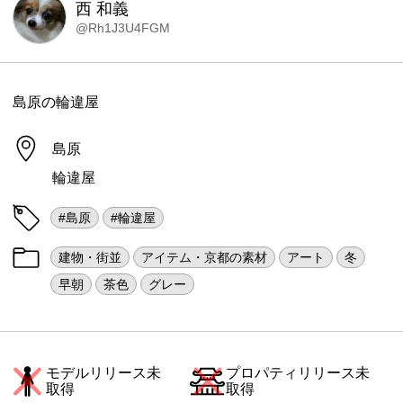
西 和義
@Rh1J3U4FGM
島原の輪違屋
島原
輪違屋
#島原
#輪違屋
建物・街並
アイテム・京都の素材
アート
冬
早朝
茶色
グレー
モデルリリース未
プロパティリリース未
取得
取得