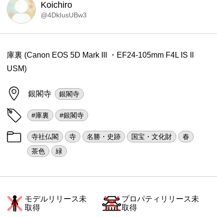
Koichiro
@4DkIusUBw3
庫裏 (Canon EOS 5D Mark III ・EF24-105mm F4L IS II
USM)
銀閣寺
銀閣寺
#庫裏
#銀閣寺
寺社仏閣
寺
名勝・史跡
国宝・文化財
春
茶色
緑
モデルリリース未
プロパティリリース未
取得
取得