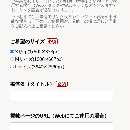
※写真を利用して制作した印刷物、映像などをWeb上で表
示する場合（WebカタログやWebチラシなども含みます）
も、リンク設置が必須となります。
※止むを得ない事情でリンク設置やクレジット表記が不可
能な場合は、下の「ご使用用途、目的」の欄に詳しい理由
をご記入の上ご相談ください。
ご希望のサイズ
Sサイズ(500✕333px)
Mサイズ(1000✕667px)
Lサイズ(3840✕2560px)
媒体名（タイトル）
掲載ページのURL（Webにてご使用の場合）