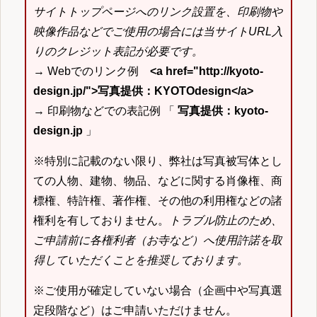
サイトトップページへのリンク設置を、印刷物や
映像作品などでご使用の場合には当サイトURL入
りのクレジット表記が必要です。
→ Webでのリンク例
<a href="http://kyoto-
design.jp/">写真提供：KYOTOdesign</a>
→ 印刷物などでの表記例 「
写真提供：kyoto-
design.jp
」
※特別に記載のない限り、弊社は写真被写体とし
ての人物、建物、物品、などに関する肖像権、商
標権、特許権、著作権、その他の利用権などの諸
権利を有しておりません。
トラブル防止のため、
ご申請前に各権利者（お寺など）へ使用許諾を取
得していただくことを推奨しております。
※ご使用が確定していない場合（企画中や写真選
定段階など）はご申請いただけません。