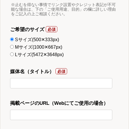
※止むを得ない事情でリンク設置やクレジット表記が不可
能な場合は、下の「ご使用用途、目的」の欄に詳しい理由
をご記入の上ご相談ください。
ご希望のサイズ
Sサイズ(500✕333px)
Mサイズ(1000✕667px)
Lサイズ(5472✕3648px)
媒体名（タイトル）
掲載ページのURL（Webにてご使用の場合）