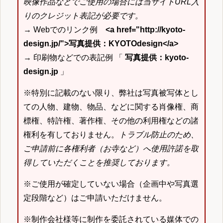
映像作品などでご使用の場合には当サイトURL入
りのクレジット表記が必要です。
→ Webでのリンク例
<a href="http://kyoto-
design.jp/">写真提供：KYOTOdesign</a>
→ 印刷物などでの表記例 「
写真提供：kyoto-
design.jp
」
※特別に記載のない限り、弊社は写真被写体とし
ての人物、建物、物品、などに関する肖像権、商
標権、特許権、著作権、その他の利用権などの諸
権利を有しておりません。
トラブル防止のため、
ご申請前に各権利者（お寺など）へ使用許諾を取
得していただくことを推奨しております。
※ご使用が確定していない場合（企画中や写真選
定段階など）はご申請いただけません。
※制作会社様等に制作を委託されている媒体での