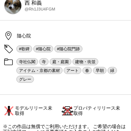
西 和義
@Rh1J3U4FGM
隨心院
#歌碑
#隨心院
#隨心院門跡
寺社仏閣
寺
庭・庭園
建物・街並
アイテム・京都の素材
アート
春
早朝
緑
グレー
モデルリリース未
プロパティリリース未
取得
取得
※この作品は無償でご利用いただけます。 ご希望の場合は