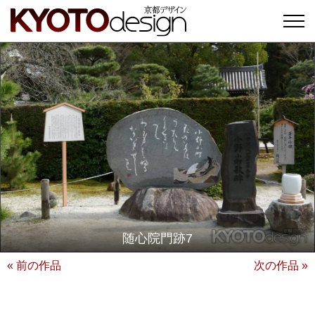
随心院門跡7
« 前の作品
次の作品 »