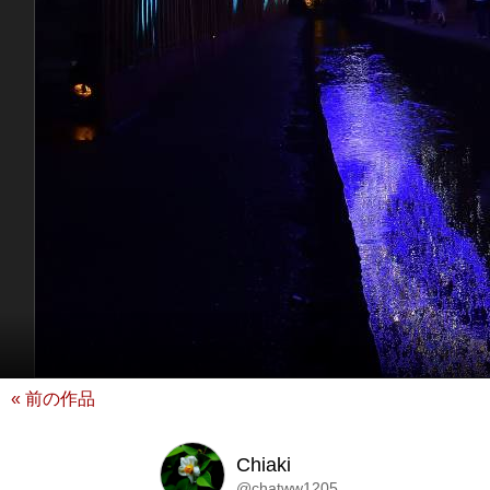
« 前の作品
Chiaki
@chatww1205