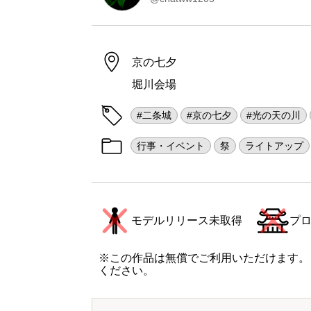
京の七夕
堀川会場
#二条城
#京の七夕
#光の天の川
行事・イベント
祭
ライトアップ
モデルリリース未取得
プ
※この作品は無償でご利用いただけます。
ください。