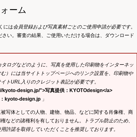
フォーム
くには
会員登録および写真素材ごとのご使用申請が必要です
。
ださい。審査の結果、ご使用いただける場合は、ダウンロード
bカタログなどのように、写真を使用した印刷物をインターネッ
含む）には当サイトトップページへのリンク設置を、印刷物や
イトURL入りのクレジット表記が必要です。
tp://kyoto-design.jp/">写真提供：KYOTOdesign</a>
yoto-design.jp
」
真被写体としての人物、建物、物品、などに関する肖像権、商
用権などの諸権利を有しておりません。
トラブル防止のため、
使用許諾を取得していただくことを推奨しております。