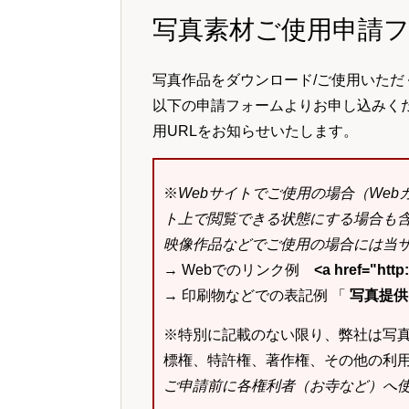
写真素材ご使用申請
写真作品をダウンロード/ご使用いただ
以下の申請フォームよりお申し込みく
用URLをお知らせいたします。
※
Webサイトでご使用の場合（We
ト上で閲覧できる状態にする場合も
映像作品などでご使用の場合には当サ
→ Webでのリンク例
<a href="ht
→ 印刷物などでの表記例 「
写真提供：k
※特別に記載のない限り、弊社は写
標権、特許権、著作権、その他の利
ご申請前に各権利者（お寺など）へ