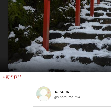
« 前の作品
natsuma
@s.natsuma.794