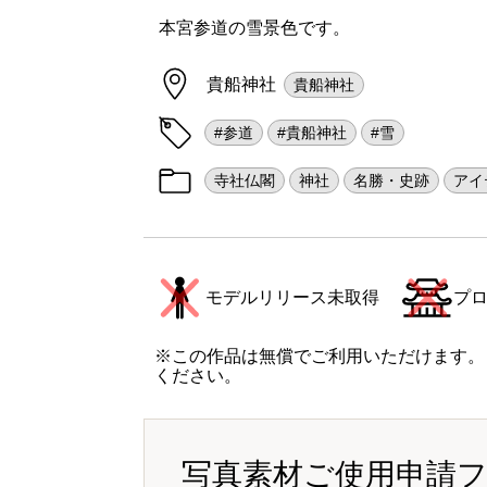
本宮参道の雪景色です。
貴船神社
貴船神社
#参道
#貴船神社
#雪
寺社仏閣
神社
名勝・史跡
アイ
モデルリリース未取得
プ
※この作品は無償でご利用いただけます。
ください。
写真素材ご使用申請