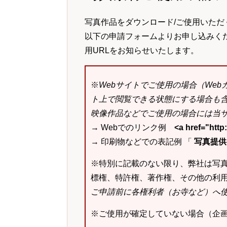
写真作品をダウンロード/ご使用いただ
以下の申請フォームよりお申し込みく
用URLをお知らせいたします。
※
Webサイトでご使用の場合（We
ト上で閲覧できる状態にする場合も
映像作品などでご使用の場合には当サ
→ Webでのリンク例
<a href="ht
→ 印刷物などでの表記例 「
写真提供：k
※特別に記載のない限り、弊社は写
標権、特許権、著作権、その他の利
ご申請前に各権利者（お寺など）へ
※ご使用が確定していない場合（企