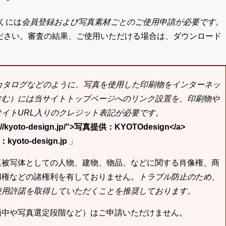
くには
会員登録および写真素材ごとのご使用申請が必要です
。
ださい。審査の結果、ご使用いただける場合は、ダウンロード
bカタログなどのように、写真を使用した印刷物をインターネッ
含む）には当サイトトップページへのリンク設置を、印刷物や
イトURL入りのクレジット表記が必要です。
tp://kyoto-design.jp/">写真提供：KYOTOdesign</a>
yoto-design.jp
」
真被写体としての人物、建物、物品、などに関する肖像権、商
用権などの諸権利を有しておりません。
トラブル防止のため、
使用許諾を取得していただくことを推奨しております。
画中や写真選定段階など）はご申請いただけません。