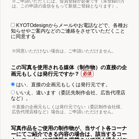
※ご申請いただくには、会員登録が必要です（未登録の方
は、この申請の送信をもって新規ご登録となります）。
KYOTOdesignからメールやお電話などで、各種お
知らせやご案内などのご連絡をさせていただくこと
に同意する
※同意いただけない場合は、ご申請いただけません。
この写真を使用される媒体（制作物）の直接の企
画元もしくは発行元ですか？
はい、直接の企画元もしくは発行元です。
いいえ、違います（委託先制作会社、広告代理店
など）。
※直接の企画元もしくは発行元でない（委託制作会社様、
広告代理店様など）場合は、ご申請いただけません。
写真作品をご使用の制作物が、当サイト各コーナ
ーにてご紹介できる内容の場合は、該当するコー