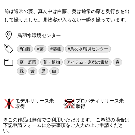
前は通常の藤、真ん中は白藤、奥は通常の藤と奥行きを出
して撮りました。見物客が入らない一瞬を撮っています。
鳥羽水環境センター
#白藤
#藤
#藤棚
#鳥羽水環境センター
庭・庭園
花・植物
アイテム・京都の素材
春
緑
紫
黒
白
モデルリリース未
プロパティリリース未
取得
取得
※この作品は無償でご利用いただけます。 ご希望の場合は
下記申請フォームに必要事項をご入力の上ご申請くださ
い。