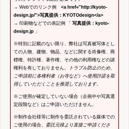
→ Webでのリンク例
<a href="http://kyoto-
design.jp/">写真提供：KYOTOdesign</a>
→ 印刷物などでの表記例 「
写真提供：kyoto-
design.jp
」
※特別に記載のない限り、弊社は写真被写体とし
ての人物、建物、物品、などに関する肖像権、商
標権、特許権、著作権、その他の利用権などの諸
権利を有しておりません。
トラブル防止のため、
ご申請前に各権利者（お寺など）へ使用許諾を取
得していただくことを推奨しております。
※ご使用が確定していない場合（企画中や写真選
定段階など）はご申請いただけません。
※制作会社様等に制作を委託されている媒体での
ご使用の場合、
委託元様より直接ご申請くださ