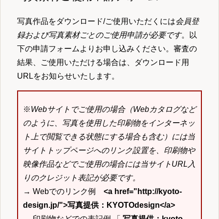
写真作品をダウンロード/ご使用いただくには
会員登
録および写真素材ごとのご使用申請が必要です
。以
下の申請フォームよりお申し込みください。審査の
結果、ご使用いただける場合は、ダウンロード用
URLをお知らせいたします。
※
Webサイトでご使用の場合（Webカタログなど
のように、写真を使用した印刷物をインターネッ
ト上で閲覧できる状態にする場合も含む）には当
サイトトップページへのリンク設置を、印刷物や
映像作品などでご使用の場合には当サイトURL入
りのクレジット表記が必要です。
→ Webでのリンク例
<a href="http://kyoto-
design.jp/">写真提供：KYOTOdesign</a>
→ 印刷物などでの表記例 「
写真提供：kyoto-