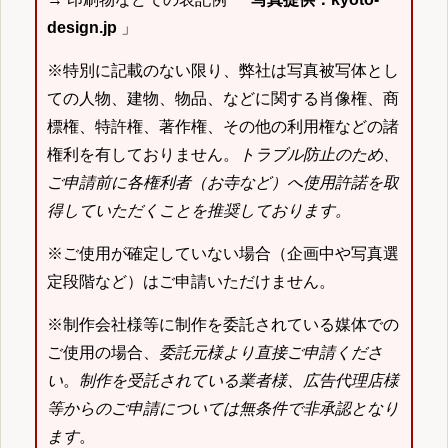
design.jp
」
※特別に記載のない限り、弊社は写真被写体とし
ての人物、建物、物品、などに関する肖像権、商
標権、特許権、著作権、その他の利用権などの諸
権利を有しておりません。
トラブル防止のため、
ご申請前に各権利者（お寺など）へ使用許諾を取
得していただくことを推奨しております。
※ご使用が確定していない場合（企画中や写真選
定段階など）はご申請いただけません。
※制作会社様等に制作を委託されている媒体での
ご使用の場合、
委託元様より直接ご申請くださ
い
。
制作を受託されている業者様、広告代理店様
等からのご申請については無条件で非承認となり
ます
。