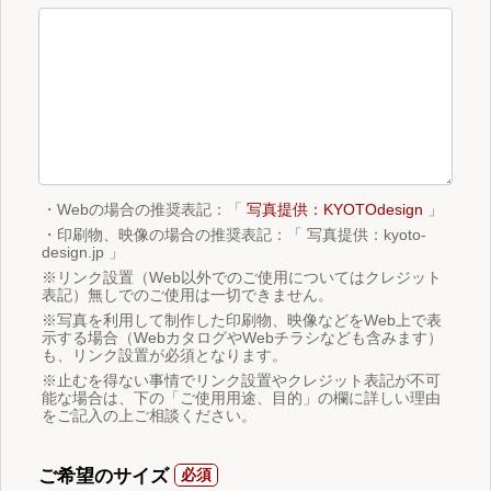
・Webの場合の推奨表記：「
写真提供：KYOTOdesign
」
・印刷物、映像の場合の推奨表記：「 写真提供：kyoto-
design.jp 」
※リンク設置（Web以外でのご使用についてはクレジット
表記）無しでのご使用は一切できません。
※写真を利用して制作した印刷物、映像などをWeb上で表
示する場合（WebカタログやWebチラシなども含みます）
も、リンク設置が必須となります。
※止むを得ない事情でリンク設置やクレジット表記が不可
能な場合は、下の「ご使用用途、目的」の欄に詳しい理由
をご記入の上ご相談ください。
ご希望のサイズ