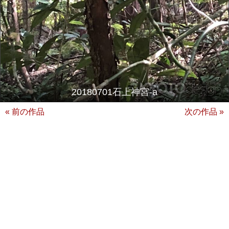
20180701石上神宮-a
« 前の作品
次の作品 »