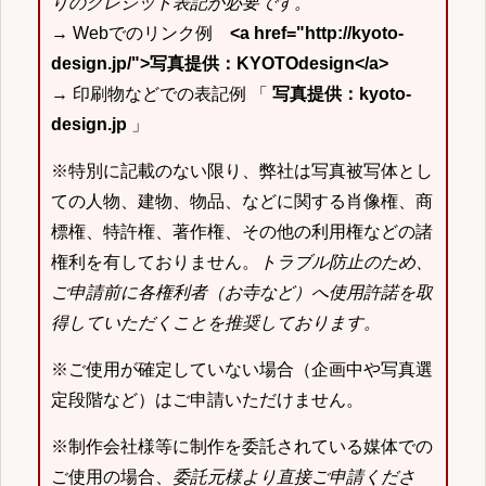
りのクレジット表記が必要です。
→ Webでのリンク例
<a href="http://kyoto-
design.jp/">写真提供：KYOTOdesign</a>
→ 印刷物などでの表記例 「
写真提供：kyoto-
design.jp
」
※特別に記載のない限り、弊社は写真被写体とし
ての人物、建物、物品、などに関する肖像権、商
標権、特許権、著作権、その他の利用権などの諸
権利を有しておりません。
トラブル防止のため、
ご申請前に各権利者（お寺など）へ使用許諾を取
得していただくことを推奨しております。
※ご使用が確定していない場合（企画中や写真選
定段階など）はご申請いただけません。
※制作会社様等に制作を委託されている媒体での
ご使用の場合、
委託元様より直接ご申請くださ