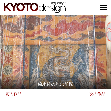
菊水鉾の龍の前懸
« 前の作品
次の作品 »