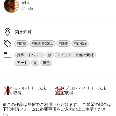
ichi
@_ichi
菊水鉾町
#前懸
#祇園祭2011
#織物
#菊水鉾
行事・イベント
祭
アイテム・京都の素材
アート
夏
黄色
モデルリリース未
プロパティリリース未
取得
取得
※この作品は無償でご利用いただけます。 ご希望の場合は
下記申請フォームに必要事項をご入力の上ご申請くださ
い。