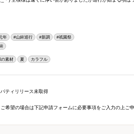
元年
#山鉾巡行
#新調
#祇園祭
鉾
都の素材
夏
カラフル
ロパティリリース未取得
 ご希望の場合は下記申請フォームに必要事項をご入力の上ご