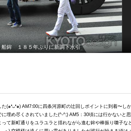
9 船鉾 １８５年ぶりに新調下水引
๑❛ᴗ❛๑) AM7:00に四条河原町の辻回しポイントに到着〜し
埋め尽くされていました(^-^;) AM5：30頃には行かないと
よって新町通りをユラユラと揺れながら進む鉾や棒振り囃子な
＼_・) 空模様は遠くに厚い雲がありましたが巡行が始まる頃は 