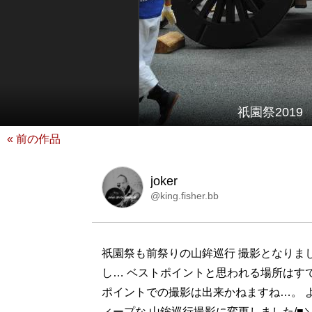
祇園祭201
« 前の作品
joker
@king.fisher.bb
祇園祭も前祭りの山鉾巡行 撮影となりました(
し… ベストポイントと思われる場所はすでに
ポイントでの撮影は出来かねますね…。 
ィープな 山鉾巡行撮影に変更しました/■