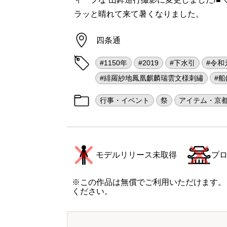
ラッと晴れて来て暑くなりました。
四条通
#1150年
#2019
#下水引
#令和
#緋羅紗地鳳凰麒麟瑞雲文様刺繡
#船
行事・イベント
祭
アイテム・京
モデルリリース未取得
プ
※この作品は無償でご利用いただけます。
ください。