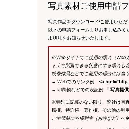
写真素材ご使用申請
写真作品をダウンロード/ご使用いただ
以下の申請フォームよりお申し込みく
用URLをお知らせいたします。
※
Webサイトでご使用の場合（We
ト上で閲覧できる状態にする場合も
映像作品などでご使用の場合には当サ
→ Webでのリンク例
<a href="ht
→ 印刷物などでの表記例 「
写真提供：k
※特別に記載のない限り、弊社は写
標権、特許権、著作権、その他の利
ご申請前に各権利者（お寺など）へ