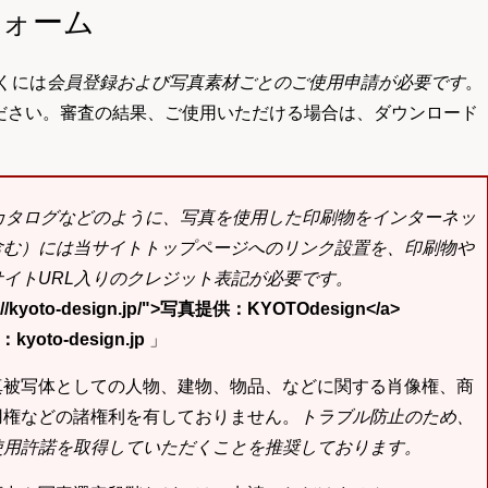
フォーム
くには
会員登録および写真素材ごとのご使用申請が必要です
。
ださい。審査の結果、ご使用いただける場合は、ダウンロード
bカタログなどのように、写真を使用した印刷物をインターネッ
含む）には当サイトトップページへのリンク設置を、印刷物や
イトURL入りのクレジット表記が必要です。
tp://kyoto-design.jp/">写真提供：KYOTOdesign</a>
yoto-design.jp
」
真被写体としての人物、建物、物品、などに関する肖像権、商
用権などの諸権利を有しておりません。
トラブル防止のため、
使用許諾を取得していただくことを推奨しております。