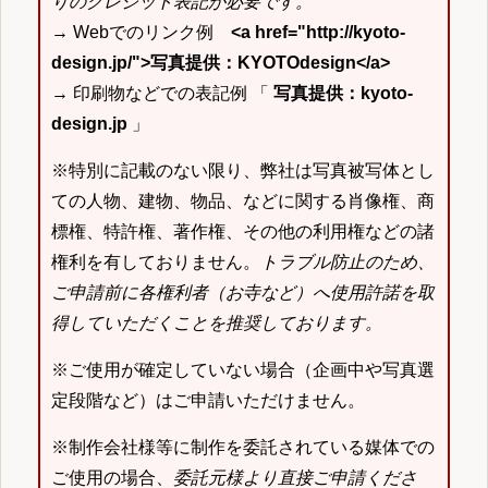
りのクレジット表記が必要です。
→ Webでのリンク例
<a href="http://kyoto-
design.jp/">写真提供：KYOTOdesign</a>
→ 印刷物などでの表記例 「
写真提供：kyoto-
design.jp
」
※特別に記載のない限り、弊社は写真被写体とし
ての人物、建物、物品、などに関する肖像権、商
標権、特許権、著作権、その他の利用権などの諸
権利を有しておりません。
トラブル防止のため、
ご申請前に各権利者（お寺など）へ使用許諾を取
得していただくことを推奨しております。
※ご使用が確定していない場合（企画中や写真選
定段階など）はご申請いただけません。
※制作会社様等に制作を委託されている媒体での
ご使用の場合、
委託元様より直接ご申請くださ