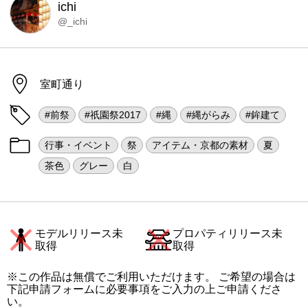
ichi
@_ichi
室町通り
#前祭
#祇園祭2017
#縄
#縄がらみ
#鉾建て
行事・イベント
祭
アイテム・京都の素材
夏
茶色
グレー
白
モデルリリース未
プロパティリリース未
取得
取得
※この作品は無償でご利用いただけます。 ご希望の場合は
下記申請フォームに必要事項をご入力の上ご申請くださ
い。