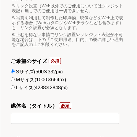
※リンク設置（Web以外でのご使用についてはクレジット
表記）無しでのご使用は一切できません。
※写真を利用して制作した印刷物、映像などをWeb上で表
示する場合（WebカタログやWebチラシなども含みます）
も、リンク設置が必須となります。
※止むを得ない事情でリンク設置やクレジット表記が不可
能な場合は、下の「ご使用用途、目的」の欄に詳しい理由
をご記入の上ご相談ください。
ご希望のサイズ
Sサイズ(500✕332px)
Mサイズ(1000✕664px)
Lサイズ(4288✕2848px)
媒体名（タイトル）