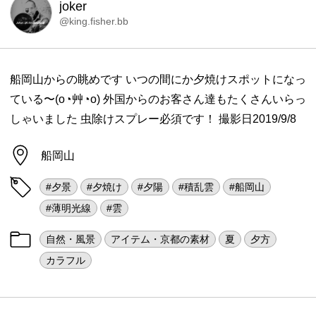
joker
@king.fisher.bb
船岡山からの眺めです いつの間にか夕焼けスポットになっ
ている〜(o◔艸◔o) 外国からのお客さん達もたくさんいらっ
しゃいました 虫除けスプレー必須です！ 撮影日2019/9/8
船岡山
#夕景
#夕焼け
#夕陽
#積乱雲
#船岡山
#薄明光線
#雲
自然・風景
アイテム・京都の素材
夏
夕方
カラフル