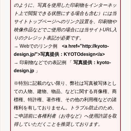
のように、写真を使用した印刷物をインターネッ
ト上で閲覧できる状態にする場合も含む）には当
サイトトップページへのリンク設置を、印刷物や
映像作品などでご使用の場合には当サイトURL入
りのクレジット表記が必要です。
→ Webでのリンク例
<a href="http://kyoto-
design.jp/">写真提供：KYOTOdesign</a>
→ 印刷物などでの表記例 「
写真提供：kyoto-
design.jp
」
※特別に記載のない限り、弊社は写真被写体とし
ての人物、建物、物品、などに関する肖像権、商
標権、特許権、著作権、その他の利用権などの諸
権利を有しておりません。
トラブル防止のため、
ご申請前に各権利者（お寺など）へ使用許諾を取
得していただくことを推奨しております。