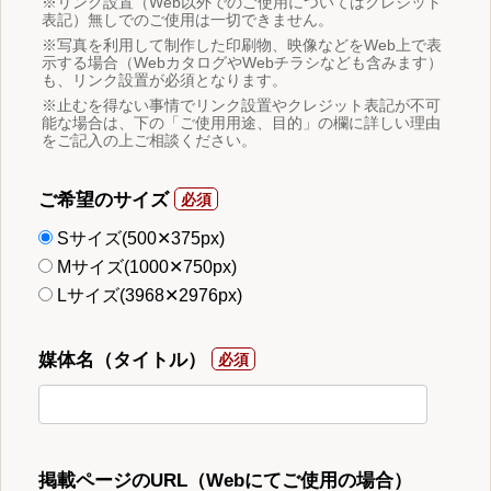
※リンク設置（Web以外でのご使用についてはクレジット
表記）無しでのご使用は一切できません。
※写真を利用して制作した印刷物、映像などをWeb上で表
示する場合（WebカタログやWebチラシなども含みます）
も、リンク設置が必須となります。
※止むを得ない事情でリンク設置やクレジット表記が不可
能な場合は、下の「ご使用用途、目的」の欄に詳しい理由
をご記入の上ご相談ください。
ご希望のサイズ
Sサイズ(500✕375px)
Mサイズ(1000✕750px)
Lサイズ(3968✕2976px)
媒体名（タイトル）
掲載ページのURL（Webにてご使用の場合）