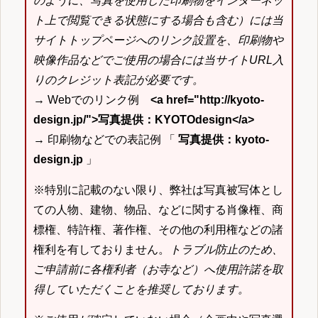
のように、写真を使用した印刷物をインターネッ
ト上で閲覧できる状態にする場合も含む）には当
サイトトップページへのリンク設置を、印刷物や
映像作品などでご使用の場合には当サイトURL入
りのクレジット表記が必要です。
→ Webでのリンク例
<a href="http://kyoto-
design.jp/">写真提供：KYOTOdesign</a>
→ 印刷物などでの表記例 「
写真提供：kyoto-
design.jp
」
※特別に記載のない限り、弊社は写真被写体とし
ての人物、建物、物品、などに関する肖像権、商
標権、特許権、著作権、その他の利用権などの諸
権利を有しておりません。
トラブル防止のため、
ご申請前に各権利者（お寺など）へ使用許諾を取
得していただくことを推奨しております。