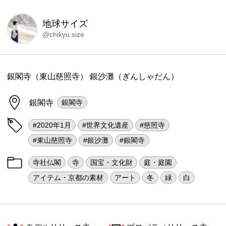
地球サイズ
@chikyu.size
銀閣寺（東山慈照寺） 銀沙灘（ぎんしゃだん）
銀閣寺
銀閣寺
#2020年1月
#世界文化遺産
#慈照寺
#東山慈照寺
#銀沙灘
#銀閣寺
寺社仏閣
寺
国宝・文化財
庭・庭園
アイテム・京都の素材
アート
冬
緑
白