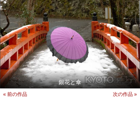
銀花と傘
« 前の作品
次の作品 »