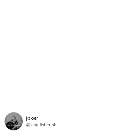
joker
@king.fisher.bb