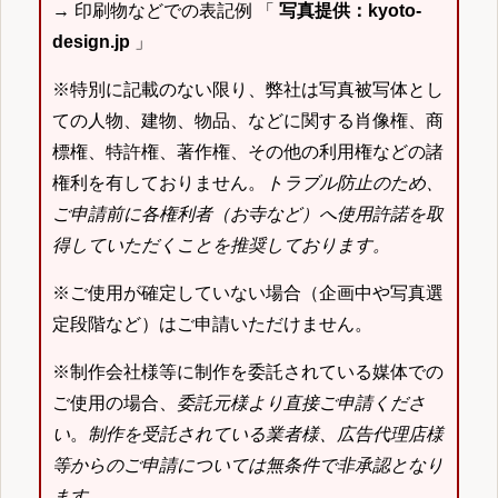
→ 印刷物などでの表記例 「
写真提供：kyoto-
design.jp
」
※特別に記載のない限り、弊社は写真被写体とし
ての人物、建物、物品、などに関する肖像権、商
標権、特許権、著作権、その他の利用権などの諸
権利を有しておりません。
トラブル防止のため、
ご申請前に各権利者（お寺など）へ使用許諾を取
得していただくことを推奨しております。
※ご使用が確定していない場合（企画中や写真選
定段階など）はご申請いただけません。
※制作会社様等に制作を委託されている媒体での
ご使用の場合、
委託元様より直接ご申請くださ
い
。
制作を受託されている業者様、広告代理店様
等からのご申請については無条件で非承認となり
ます
。