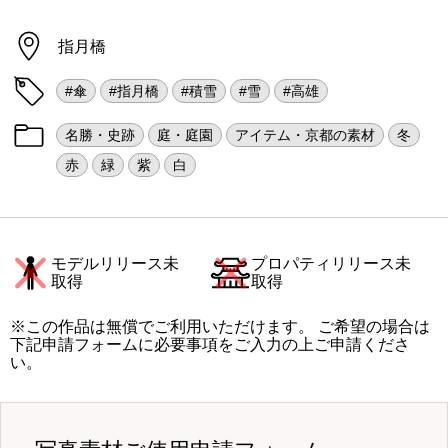
指月橋
#傘
#指月橋
#積雪
#雪
#高雄
名勝・史跡
庭・庭園
アイテム・京都の素材
冬
赤
緑
紫
白
モデルリリース未
プロパティリリース未
取得
取得
※この作品は無償でご利用いただけます。 ご希望の場合は
下記申請フォームに必要事項をご入力の上ご申請くださ
い。