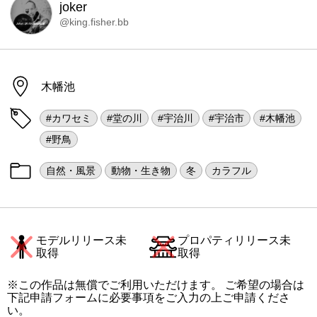
joker
@king.fisher.bb
木幡池
#カワセミ
#堂の川
#宇治川
#宇治市
#木幡池
#野鳥
自然・風景
動物・生き物
冬
カラフル
モデルリリース未
プロパティリリース未
取得
取得
※この作品は無償でご利用いただけます。 ご希望の場合は
下記申請フォームに必要事項をご入力の上ご申請くださ
い。