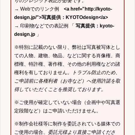
りのクレジット表記が必要です。
→ Webでのリンク例
<a href="http://kyoto-
design.jp/">写真提供：KYOTOdesign</a>
→ 印刷物などでの表記例 「
写真提供：kyoto-
design.jp
」
※特別に記載のない限り、弊社は写真被写体とし
ての人物、建物、物品、などに関する肖像権、商
標権、特許権、著作権、その他の利用権などの諸
権利を有しておりません。
トラブル防止のため、
ご申請前に各権利者（お寺など）へ使用許諾を取
得していただくことを推奨しております。
※ご使用が確定していない場合（企画中や写真選
定段階など）はご申請いただけません。
※制作会社様等に制作を委託されている媒体での
ご使用の場合、
委託元様より直接ご申請くださ