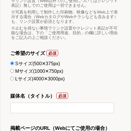
※リンク設置（Web以外でのご使用についてはクレジット
表記）無しでのご使用は一切できません。
※写真を利用して制作した印刷物、映像などをWeb上で表
示する場合（WebカタログやWebチラシなども含みます）
も、リンク設置が必須となります。
※止むを得ない事情でリンク設置やクレジット表記が不可
能な場合は、下の「ご使用用途、目的」の欄に詳しい理由
をご記入の上ご相談ください。
ご希望のサイズ
Sサイズ(500✕375px)
Mサイズ(1000✕750px)
Lサイズ(4000✕3000px)
媒体名（タイトル）
掲載ページのURL（Webにてご使用の場合）