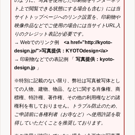
のように、写真を使用した印刷物をインターネッ
ト上で閲覧できる状態にする場合も含む）には当
サイトトップページへのリンク設置を、印刷物や
映像作品などでご使用の場合には当サイトURL入
りのクレジット表記が必要です。
→ Webでのリンク例
<a href="http://kyoto-
design.jp/">写真提供：KYOTOdesign</a>
→ 印刷物などでの表記例 「
写真提供：kyoto-
design.jp
」
※特別に記載のない限り、弊社は写真被写体とし
ての人物、建物、物品、などに関する肖像権、商
標権、特許権、著作権、その他の利用権などの諸
権利を有しておりません。
トラブル防止のため、
ご申請前に各権利者（お寺など）へ使用許諾を取
得していただくことを推奨しております。