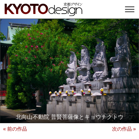
北向山不動院 普賢菩薩像とキョウチクトウ
« 前の作品
次の作品 »