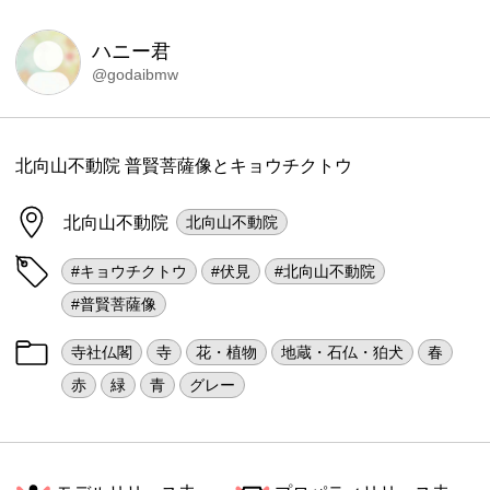
ハニー君
@godaibmw
北向山不動院 普賢菩薩像とキョウチクトウ
北向山不動院
北向山不動院
#キョウチクトウ
#伏見
#北向山不動院
#普賢菩薩像
寺社仏閣
寺
花・植物
地蔵・石仏・狛犬
春
赤
緑
青
グレー