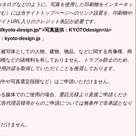
bカタログなどのように、写真を使用した印刷物をインターネッ
含む）には当サイトトップページへのリンク設置を、印刷物や
イトURL入りのクレジット表記が必要です。
tp://kyoto-design.jp/">写真提供：KYOTOdesign</a>
yoto-design.jp
」
真被写体としての人物、建物、物品、などに関する肖像権、商
用権などの諸権利を有しておりません。
トラブル防止のため、
使用許諾を取得していただくことを推奨しております。
画中や写真選定段階など）はご申請いただけません。
いる媒体でのご使用の場合、
委託元様より直接ご申請くださ
広告代理店様等からのご申請については無条件で非承認となり
ただけません。