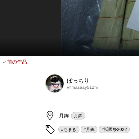
« 前の作品
ぽっちり
@masaay512hi
月鉾
月鉾
#ちまき
#月鉾
#祇園祭2022