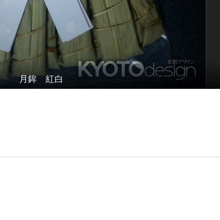
月鉾 紅白