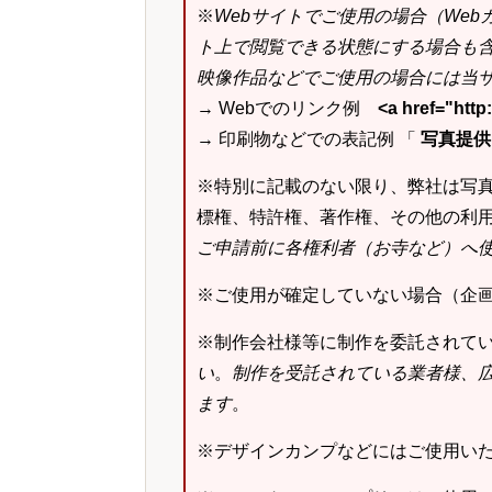
※
Webサイトでご使用の場合（We
ト上で閲覧できる状態にする場合も
映像作品などでご使用の場合には当サ
→ Webでのリンク例
<a href="ht
→ 印刷物などでの表記例 「
写真提供：k
※特別に記載のない限り、弊社は写
標権、特許権、著作権、その他の利
ご申請前に各権利者（お寺など）へ
※ご使用が確定していない場合（企
※制作会社様等に制作を委託されて
い
。
制作を受託されている業者様、
ます
。
※デザインカンプなどにはご使用い