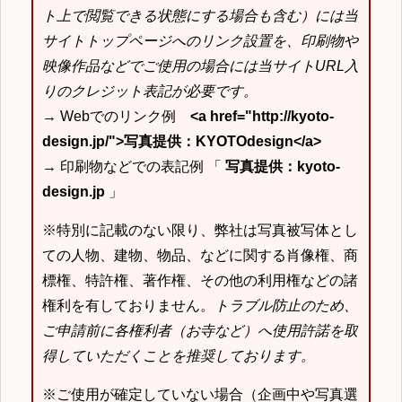
ト上で閲覧できる状態にする場合も含む）には当
サイトトップページへのリンク設置を、印刷物や
映像作品などでご使用の場合には当サイトURL入
りのクレジット表記が必要です。
→ Webでのリンク例
<a href="http://kyoto-
design.jp/">写真提供：KYOTOdesign</a>
→ 印刷物などでの表記例 「
写真提供：kyoto-
design.jp
」
※特別に記載のない限り、弊社は写真被写体とし
ての人物、建物、物品、などに関する肖像権、商
標権、特許権、著作権、その他の利用権などの諸
権利を有しておりません。
トラブル防止のため、
ご申請前に各権利者（お寺など）へ使用許諾を取
得していただくことを推奨しております。
※ご使用が確定していない場合（企画中や写真選