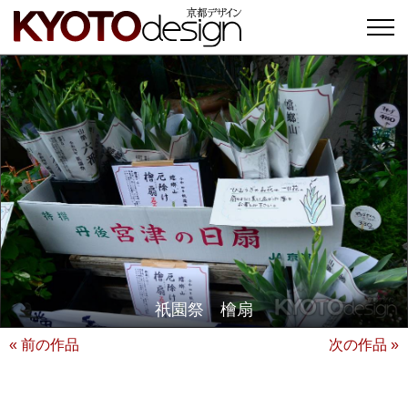
祇園祭 檜扇
« 前の作品
次の作品 »