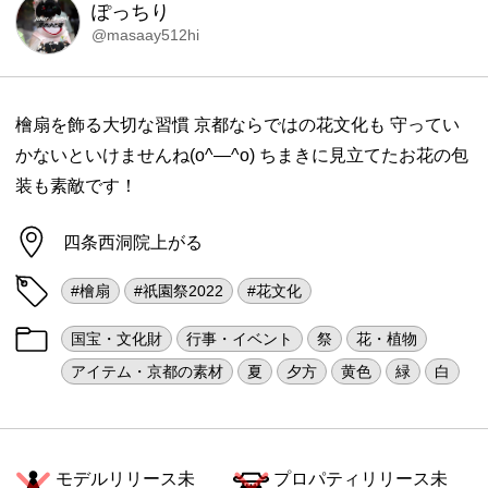
ぽっちり
@masaay512hi
檜扇を飾る大切な習慣 京都ならではの花文化も 守ってい
かないといけませんね(o^―^o) ちまきに見立てたお花の包
装も素敵です！
四条西洞院上がる
#檜扇
#祇園祭2022
#花文化
国宝・文化財
行事・イベント
祭
花・植物
アイテム・京都の素材
夏
夕方
黄色
緑
白
モデルリリース未
プロパティリリース未