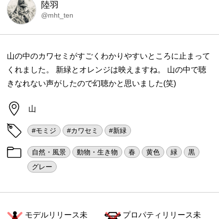
陸羽
@mht_ten
山の中のカワセミがすごくわかりやすいところに止まって
くれました。 新緑とオレンジは映えますね。 山の中で聴
きなれない声がしたので幻聴かと思いました(笑)
山
#モミジ
#カワセミ
#新緑
自然・風景
動物・生き物
春
黄色
緑
黒
グレー
モデルリリース未
プロパティリリース未