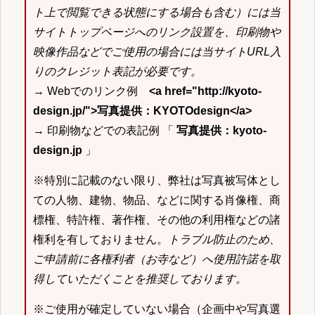
ト上で閲覧できる状態にする場合も含む）には当
サイトトップページへのリンク設置を、印刷物や
映像作品などでご使用の場合には当サイトURL入
りのクレジット表記が必要です。
→ Webでのリンク例
<a href="http://kyoto-
design.jp/">写真提供：KYOTOdesign</a>
→ 印刷物などでの表記例 「
写真提供：kyoto-
design.jp
」
※特別に記載のない限り、弊社は写真被写体とし
ての人物、建物、物品、などに関する肖像権、商
標権、特許権、著作権、その他の利用権などの諸
権利を有しておりません。
トラブル防止のため、
ご申請前に各権利者（お寺など）へ使用許諾を取
得していただくことを推奨しております。
※ご使用が確定していない場合（企画中や写真選