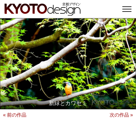
新緑とカワセミ
« 前の作品
次の作品 »