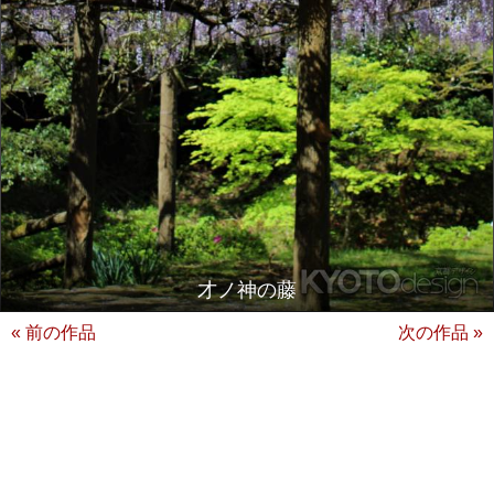
才ノ神の藤
« 前の作品
次の作品 »