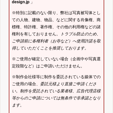
design.jp
」
※特別に記載のない限り、弊社は写真被写体とし
ての人物、建物、物品、などに関する肖像権、商
標権、特許権、著作権、その他の利用権などの諸
権利を有しておりません。
トラブル防止のため、
ご申請前に各権利者（お寺など）へ使用許諾を取
得していただくことを推奨しております。
※ご使用が確定していない場合（企画中や写真選
定段階など）はご申請いただけません。
※制作会社様等に制作を委託されている媒体での
ご使用の場合、
委託元様より直接ご申請くださ
い
。
制作を受託されている業者様、広告代理店様
等からのご申請については無条件で非承認となり
ます
。