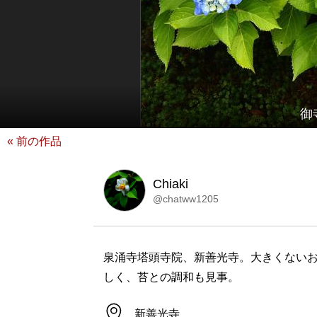
御
« 前の作品
Chiaki
@chatww1205
泉涌寺塔頭寺院、新善光寺。大きくない
しく、苔との調和も見事。
新善光寺