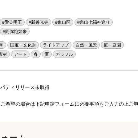
#愛染明王
#新善光寺
#東山区
#泉山七福神巡り
#阿弥陀如来
堂
国宝・文化財
ライトアップ
自然・風景
庭・庭園
素材
アート
春
夏
カラフル
ロパティリリース未取得
 ご希望の場合は下記申請フォームに必要事項をご入力の上ご
フォーム