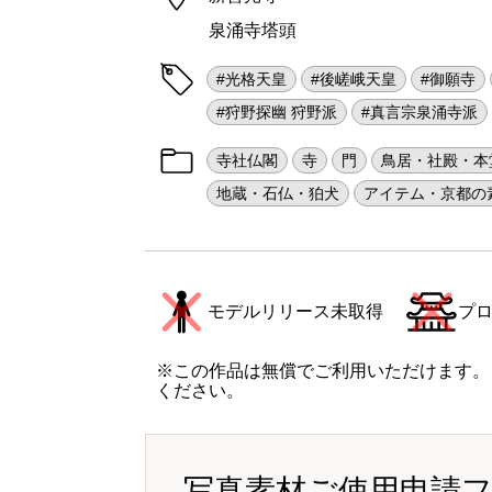
泉涌寺塔頭
#光格天皇
#後嵯峨天皇
#御願寺
#狩野探幽 狩野派
#真言宗泉涌寺派
寺社仏閣
寺
門
鳥居・社殿・本
地蔵・石仏・狛犬
アイテム・京都の
モデルリリース未取得
プ
※この作品は無償でご利用いただけます。
ください。
写真素材ご使用申請