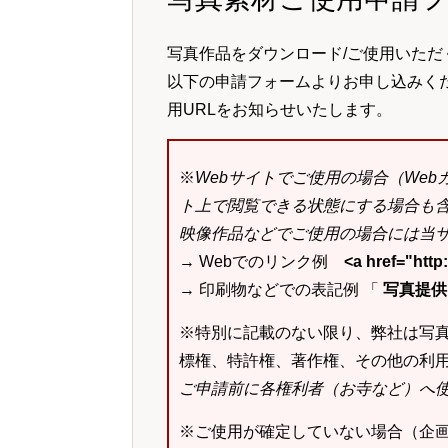
写真作品をダウンロード/ご使用いただ
以下の申請フォームよりお申し込みく
用URLをお知らせいたします。
※
Webサイトでご使用の場合（We
ト上で閲覧できる状態にする場合も
映像作品などでご使用の場合には当サ
→ Webでのリンク例
<a href="ht
→ 印刷物などでの表記例 「
写真提供：k
※特別に記載のない限り、弊社は写
標権、特許権、著作権、その他の利
ご申請前に各権利者（お寺など）へ
※ご使用が確定していない場合（企