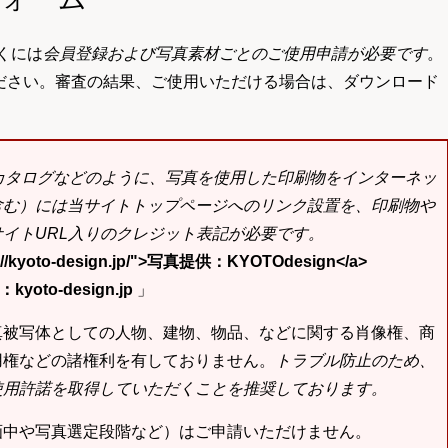
くには
会員登録および写真素材ごとのご使用申請が必要です
。
ださい。審査の結果、ご使用いただける場合は、ダウンロード
bカタログなどのように、写真を使用した印刷物をインターネッ
含む）には当サイトトップページへのリンク設置を、印刷物や
イトURL入りのクレジット表記が必要です。
tp://kyoto-design.jp/">写真提供：KYOTOdesign</a>
yoto-design.jp
」
真被写体としての人物、建物、物品、などに関する肖像権、商
用権などの諸権利を有しておりません。
トラブル防止のため、
使用許諾を取得していただくことを推奨しております。
画中や写真選定段階など）はご申請いただけません。