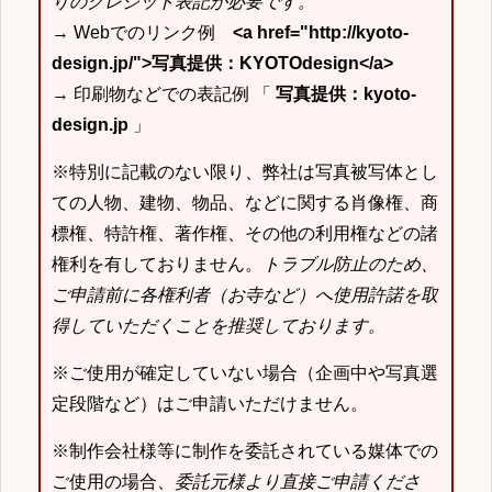
りのクレジット表記が必要です。
→ Webでのリンク例
<a href="http://kyoto-
design.jp/">写真提供：KYOTOdesign</a>
→ 印刷物などでの表記例 「
写真提供：kyoto-
design.jp
」
※特別に記載のない限り、弊社は写真被写体とし
ての人物、建物、物品、などに関する肖像権、商
標権、特許権、著作権、その他の利用権などの諸
権利を有しておりません。
トラブル防止のため、
ご申請前に各権利者（お寺など）へ使用許諾を取
得していただくことを推奨しております。
※ご使用が確定していない場合（企画中や写真選
定段階など）はご申請いただけません。
※制作会社様等に制作を委託されている媒体での
ご使用の場合、
委託元様より直接ご申請くださ