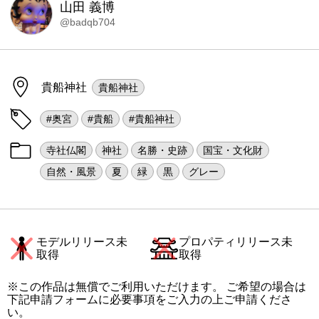
山田 義博
@badqb704
貴船神社
貴船神社
#奥宮
#貴船
#貴船神社
寺社仏閣
神社
名勝・史跡
国宝・文化財
自然・風景
夏
緑
黒
グレー
モデルリリース未
プロパティリリース未
取得
取得
※この作品は無償でご利用いただけます。 ご希望の場合は
下記申請フォームに必要事項をご入力の上ご申請くださ
い。