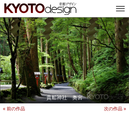
貴船神社 奥宮
« 前の作品
次の作品 »