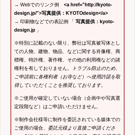
→ Webでのリンク例
<a href="http://kyoto-
design.jp/">写真提供：KYOTOdesign</a>
→ 印刷物などでの表記例 「
写真提供：kyoto-
design.jp
」
※特別に記載のない限り、弊社は写真被写体とし
ての人物、建物、物品、などに関する肖像権、商
標権、特許権、著作権、その他の利用権などの諸
権利を有しておりません。
トラブル防止のため、
ご申請前に各権利者（お寺など）へ使用許諾を取
得していただくことを推奨しております。
※ご使用が確定していない場合（企画中や写真選
定段階など）はご申請いただけません。
※制作会社様等に制作を委託されている媒体での
ご使用の場合、
委託元様より直接ご申請くださ