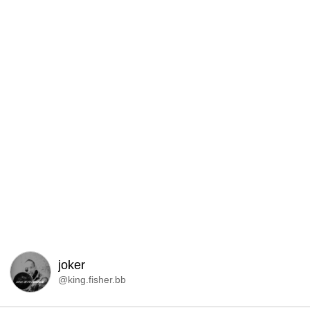
joker
@king.fisher.bb