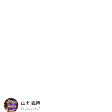
山田 義博
@badqb704