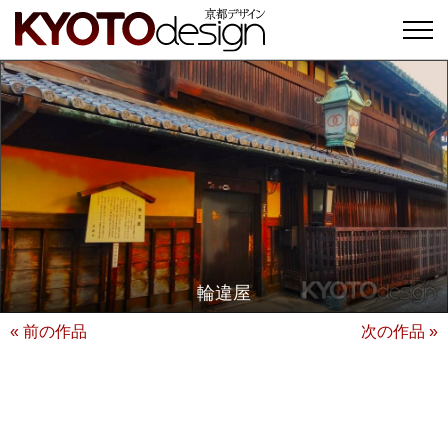
輪違屋
« 前の作品
次の作品 »