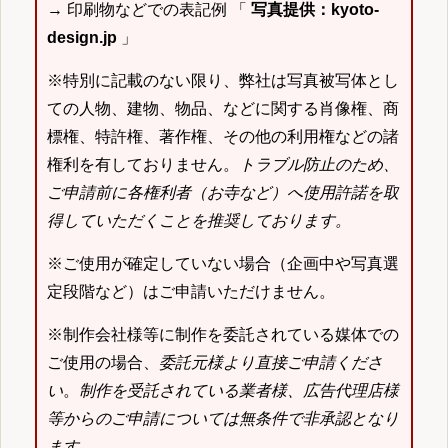
→ 印刷物などでの表記例 「
写真提供：kyoto-
design.jp
」
※特別に記載のない限り、弊社は写真被写体とし
ての人物、建物、物品、などに関する肖像権、商
標権、特許権、著作権、その他の利用権などの諸
権利を有しておりません。
トラブル防止のため、
ご申請前に各権利者（お寺など）へ使用許諾を取
得していただくことを推奨しております。
※ご使用が確定していない場合（企画中や写真選
定段階など）はご申請いただけません。
※制作会社様等に制作を委託されている媒体での
ご使用の場合、
委託元様より直接ご申請くださ
い
。
制作を受託されている業者様、広告代理店様
等からのご申請については無条件で非承認となり
ます
。