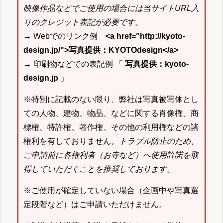
映像作品などでご使用の場合には当サイトURL入
りのクレジット表記が必要です。
→ Webでのリンク例
<a href="http://kyoto-
design.jp/">写真提供：KYOTOdesign</a>
→ 印刷物などでの表記例 「
写真提供：kyoto-
design.jp
」
※特別に記載のない限り、弊社は写真被写体とし
ての人物、建物、物品、などに関する肖像権、商
標権、特許権、著作権、その他の利用権などの諸
権利を有しておりません。
トラブル防止のため、
ご申請前に各権利者（お寺など）へ使用許諾を取
得していただくことを推奨しております。
※ご使用が確定していない場合（企画中や写真選
定段階など）はご申請いただけません。