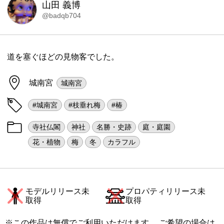
山田 義博
@badqb704
道を塞ぐほどの見物客でした。
城南宮
城南宮
#城南宮
#枝垂れ梅
#椿
寺社仏閣
神社
名勝・史跡
庭・庭園
花・植物
梅
冬
カラフル
モデルリリース未
プロパティリリース未
取得
取得
※この作品は無償でご利用いただけます。 ご希望の場合は