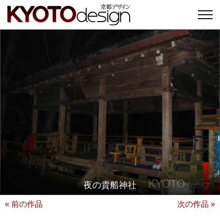
夜の貴船神社
« 前の作品
次の作品 »