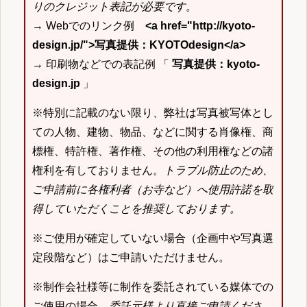
りのクレジット表記が必要です。
→ Webでのリンク例
<a href="http://kyoto-
design.jp/">写真提供：KYOTOdesign</a>
→ 印刷物などでの表記例 「
写真提供：kyoto-
design.jp
」
※特別に記載のない限り、弊社は写真被写体とし
ての人物、建物、物品、などに関する肖像権、商
標権、特許権、著作権、その他の利用権などの諸
権利を有しておりません。
トラブル防止のため、
ご申請前に各権利者（お寺など）へ使用許諾を取
得していただくことを推奨しております。
※ご使用が確定していない場合（企画中や写真選
定段階など）はご申請いただけません。
※制作会社様等に制作を委託されている媒体での
ご使用の場合、
委託元様より直接ご申請くださ