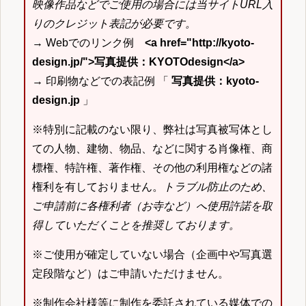
映像作品などでご使用の場合には当サイトURL入
りのクレジット表記が必要です。
→ Webでのリンク例
<a href="http://kyoto-
design.jp/">写真提供：KYOTOdesign</a>
→ 印刷物などでの表記例 「
写真提供：kyoto-
design.jp
」
※特別に記載のない限り、弊社は写真被写体とし
ての人物、建物、物品、などに関する肖像権、商
標権、特許権、著作権、その他の利用権などの諸
権利を有しておりません。
トラブル防止のため、
ご申請前に各権利者（お寺など）へ使用許諾を取
得していただくことを推奨しております。
※ご使用が確定していない場合（企画中や写真選
定段階など）はご申請いただけません。
※制作会社様等に制作を委託されている媒体での