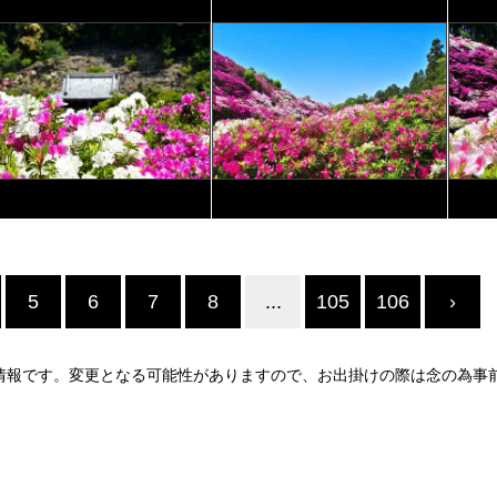
5
6
7
8
...
105
106
›
情報です。変更となる可能性がありますので、お出掛けの際は念の為事