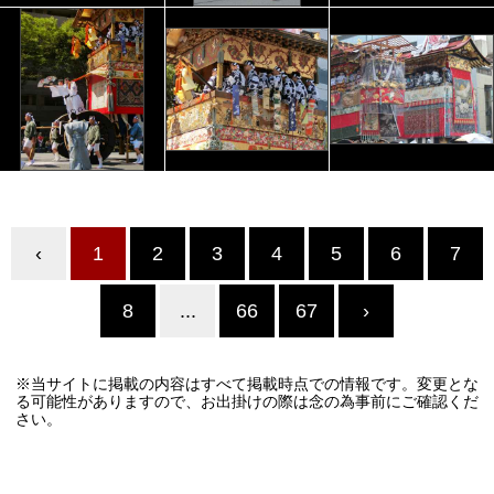
‹
1
2
3
4
5
6
7
8
...
66
67
›
※当サイトに掲載の内容はすべて掲載時点での情報です。変更とな
る可能性がありますので、お出掛けの際は念の為事前にご確認くだ
さい。