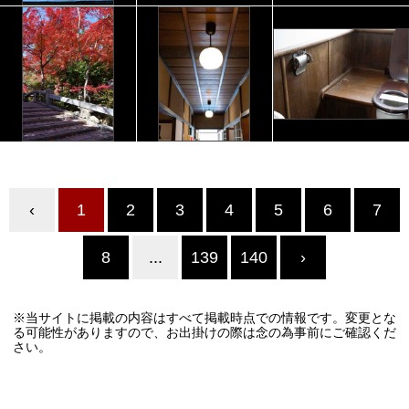
‹
1
2
3
4
5
6
7
8
...
139
140
›
※当サイトに掲載の内容はすべて掲載時点での情報です。変更とな
る可能性がありますので、お出掛けの際は念の為事前にご確認くだ
さい。