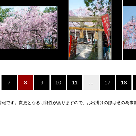
7
8
9
10
11
...
17
18
情報です。変更となる可能性がありますので、お出掛けの際は念の為事