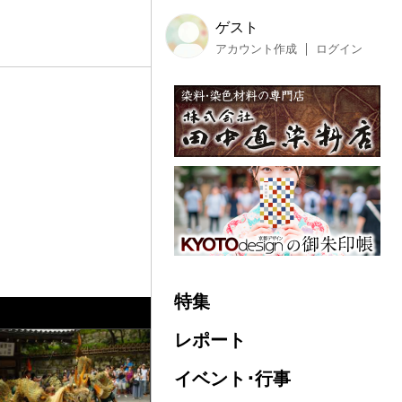
ゲスト
アカウント作成
ログイン
特集
レポート
イベント･行事