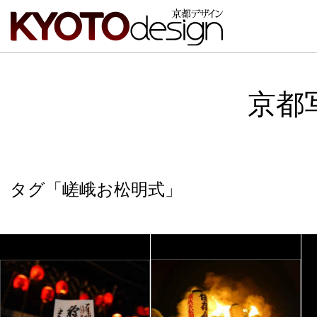
京都
タグ「嵯峨お松明式」