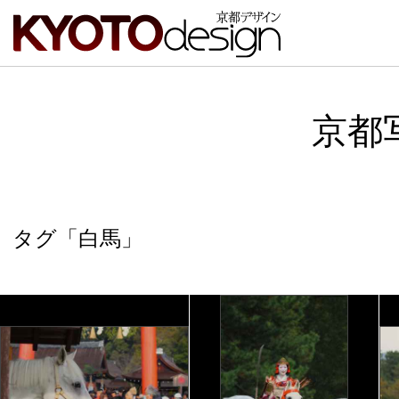
京都
タグ「白馬」