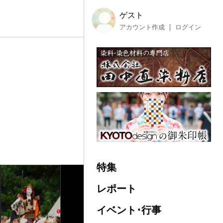
ゲスト
アカウント作成
ログイン
特集
レポート
イベント･行事